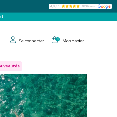
4,8 / 5
1839 avis
nt
0
Se connecter
Mon panier
ouveautés