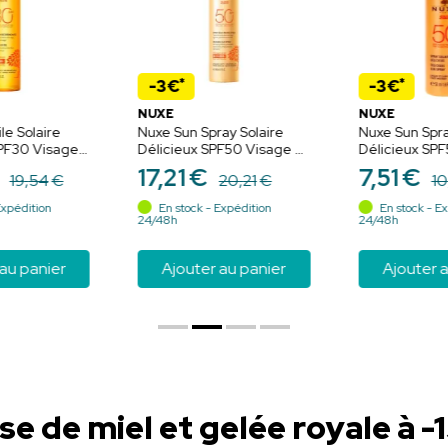
*
*
-3€
-3€
NUXE
NUXE
le Solaire
Nuxe Sun Spray Solaire
Nuxe Sun Spra
PF30 Visage
Délicieux SPF50 Visage &
Délicieux SPF
0ml -
Corps - 150ml
Haute protect
17
,
21
€
7
,
51
€
19
,
54
€
20
,
21
€
10
laire et
et hydratatio
tiné
Expédition
En stock - Expédition
En stock - Ex
24/48h
24/48h
au panier
Ajouter au panier
Ajouter a
se de miel et gelée royale à -