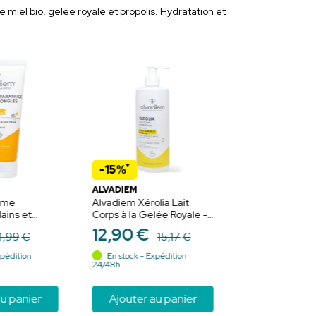
el bio, gelée royale et propolis. Hydratation et
*
*
-15%
-15%
ALVADIEM
ALVADIEM
ème
Alvadiem Xérolia Lait
Alvadiem Coffr
ains et
Corps à la Gelée Royale -
Gelée Royale S
elée Royale
Hydrate et Stimule la
Hydratant 4 g 
12
,
90
€
5
,
87
€
4
,
99
€
15
,
17
€
6
,
Régénération Cellulaire -
Gel Douche Su
400ml
pédition
En stock - Expédition
En stock - Exp
24/48h
24/48h
u panier
Ajouter au panier
Ajouter a