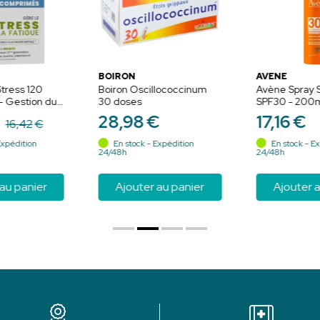
BOIRON
AVÈNE
tress 120
Boiron Oscillococcinum
Avène Spray S
 Gestion du
30 doses
SPF30 - 200m
igue
Protection et 
28
,
98
€
17
,
16
€
16
,
42
€
les peaux sen
Expédition
En stock - Expédition
En stock - Ex
24/48h
24/48h
au panier
Ajouter au panier
Ajouter a