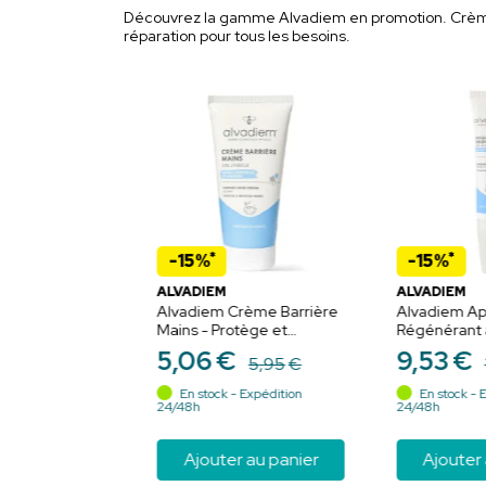
Découvrez la gamme Alvadiem en promotion. Crèmes m
réparation pour tous les besoins.
*
*
-15%
-15%
ALVADIEM
ALVADIEM
rème Philomiel
Alvadiem Crème Barrière
Alvadiem Ap
ml
Mains - Protège et
Régénérant 
Hydrate les Mains
Thym Bio 10 
5
,
06
€
9
,
53
€
10
,
63
€
5
,
95
€
Sensibles et Irritées -
pieds, engel
50ml
gerçures, ro
 Expédition
En stock - Expédition
En stock - 
picotements,
24/48h
24/48h
localisé
 au panier
Ajouter au panier
Ajouter 