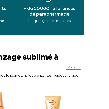
nts
+ de 20000 références
de parapharmacie
ine
Les plus grandes marques
onzage sublimé à
Voir tout
es fondantes, huiles bronzantes, fluides anti-âge