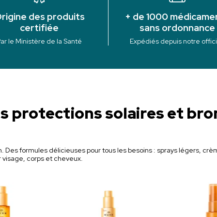
rigine des produits
+ de 1000 médicame
certifiée
sans ordonnance
ar le Ministère de la Santé
Expédiés depuis notre offic
s protections solaires et br
Des formules délicieuses pour tous les besoins : sprays légers, crèm
 visage, corps et cheveux.