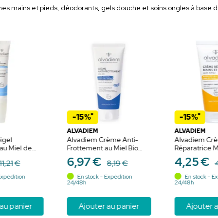
ains et pieds, déodorants, gels douche et soins ongles à base de mi
*
*
-15%
-15%
ALVADIEM
ALVADIEM
igel
Alvadiem Crème Anti-
Alvadiem Cr
au Miel de
Frottement au Miel Bio
Réparatrice M
ml - Mains et
75ml - Pieds, cuisses,
Ongles à la G
6
,
97
€
4
,
25
€
11
,
21
€
8
,
19
€
ures,
aisselles, tétons
Bio - 50ml
ugeurs,
Expédition
En stock - Expédition
En stock - Ex
 inconfort
24/48h
24/48h
au panier
Ajouter au panier
Ajouter a