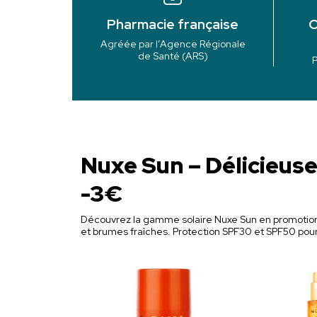
Pharmacie française
O
Agréée par l’Agence Régionale
de Santé (ARS)
P
Nuxe Sun – Délicieuse
-3€
Découvrez la gamme solaire Nuxe Sun en promotion. 
et brumes fraîches. Protection SPF30 et SPF50 pour