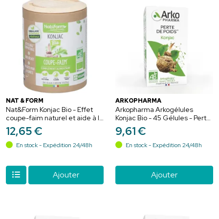
NAT & FORM
ARKOPHARMA
Nat&Form Konjac Bio - Effet
Arkopharma Arkogélules
coupe-faim naturel et aide à la
Konjac Bio - 45 Gélules - Perte
perte de poids
de poids & satiété naturelle
12
,
65
€
9
,
61
€
En stock - Expédition 24/48h
En stock - Expédition 24/48h
Ajouter
Ajouter