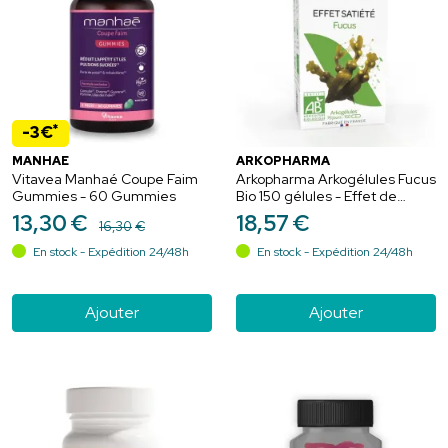
*
-3€
MANHAE
ARKOPHARMA
Vitavea Manhaé Coupe Faim
Arkopharma Arkogélules Fucus
Gummies - 60 Gummies
Bio 150 gélules - Effet de
satiété
13
,
30
€
18
,
57
€
16
,
30
€
En stock - Expédition 24/48h
En stock - Expédition 24/48h
Ajouter
Ajouter