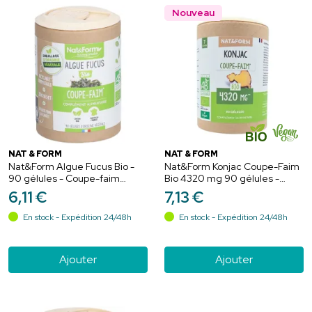
Nouveau
NAT & FORM
NAT & FORM
Nat&Form Algue Fucus Bio -
Nat&Form Konjac Coupe-Faim
90 gélules - Coupe-faim
Bio 4320 mg 90 gélules -
naturel et soutien minceur
Coupe-faim naturel et bio au
6
,
11
€
7
,
13
€
glucomannane
En stock - Expédition 24/48h
En stock - Expédition 24/48h
Ajouter
Ajouter