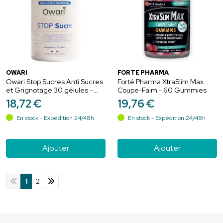
OWARI
FORTÉ PHARMA
Owari Stop Sucres Anti Sucres
Forté Pharma XtraSlim Max
et Grignotage 30 gélules –
Coupe-Faim - 60 Gummies
Équilibre glycémique
18
,
72
€
19
,
76
€
En stock - Expédition 24/48h
En stock - Expédition 24/48h
Ajouter
Ajouter
1
2