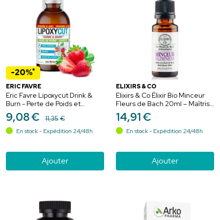
*
-20%
ERIC FAVRE
ELIXIRS & CO
Eric Favre Lipoxycut Drink &
Elixirs & Co Élixir Bio Minceur
Burn - Perte de Poids et
Fleurs de Bach 20ml – Maîtrise
Sasiété - Saveur Fraise -
et persévérance
9
,
08
€
14
,
91
€
11
,
35
€
500ml
En stock - Expédition 24/48h
En stock - Expédition 24/48h
Ajouter
Ajouter