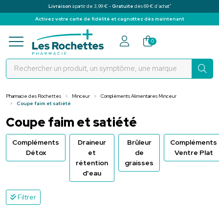
*
Livraison
à partir de 3,99 € -
Gratuite
dès 69 € d’achat
Activez votre carte de fidélité et cagnottez dès maintenant
Pharmacie des Rochettes Votre pha
0
Pharmacie des Rochettes
Minceur
Compléments Alimentaires Minceur
Coupe faim et satiété
Coupe faim et satiété
Compléments
Draineur
Brûleur
Compléments
Détox
et
de
Ventre Plat
rétention
graisses
d'eau
Filtrer