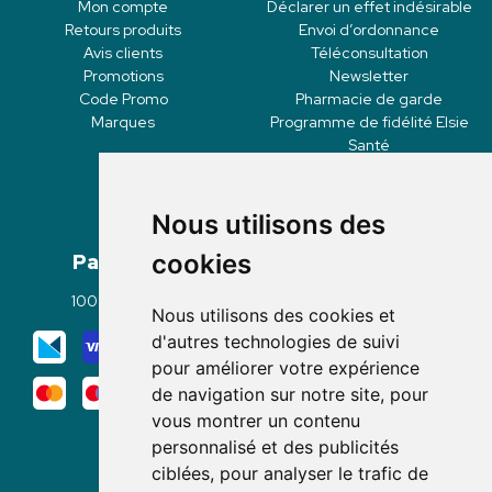
Mon compte
Déclarer un effet indésirable
Retours produits
Envoi d’ordonnance
Avis clients
Téléconsultation
Promotions
Newsletter
Code Promo
Pharmacie de garde
Marques
Programme de fidélité Elsie
Santé
Nous utilisons des
Paiement
Livraisons
cookies
100% sécurisé
Click & Collect
Nous utilisons des cookies et
Mode de livraison
d'autres technologies de suivi
pour améliorer votre expérience
de navigation sur notre site, pour
vous montrer un contenu
personnalisé et des publicités
ciblées, pour analyser le trafic de