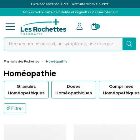
*
Livraison
à partir de 3,99 € -
Gratuite
dès 69 € d’achat
Activez votre carte de fidélité et cagnottez dès maintenant
Pharmacie des Rochettes Votre pha
0
Pharmacie des Rochettes
Homéopathie
Homéopathie
Granulés
Doses
Comprimés
Homéopathiques
Homéopathiques
Homéopathiques
Filtrer