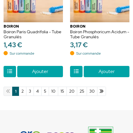
BOIRON
BOIRON
Boiron Paris Quadrifolia - Tube
Boiron Phosphoricum Acidum -
Granulés
Tube Granulés
1
,
43
€
3
,
17
€
Sur commande
Sur commande
Ajouter
Ajouter
1
2
3
4
5
10
15
20
25
30