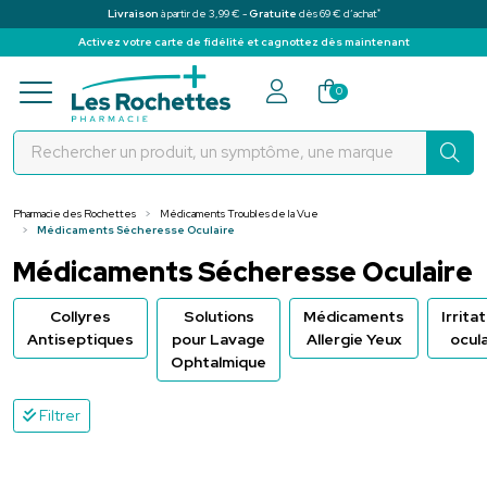
*
Livraison
à partir de 3,99 € -
Gratuite
dès 69 € d’achat
Activez votre carte de fidélité et cagnottez dès maintenant
Pharmacie des Rochettes Votre pha
0
Pharmacie des Rochettes
Médicaments Troubles de la Vue
Médicaments Sécheresse Oculaire
Médicaments Sécheresse Oculaire
Collyres
Solutions
Médicaments
Irrita
Antiseptiques
pour Lavage
Allergie Yeux
ocula
Ophtalmique
Filtrer