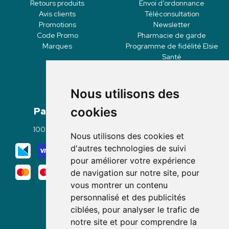
Retours produits
Envoi d’ordonnance
Avis clients
Téléconsultation
Promotions
Newsletter
Code Promo
Pharmacie de garde
Marques
Programme de fidélité Elsie
Santé
Nous utilisons des
Paiement
Livraisons
cookies
100% sécurisé
Click & Collect
Nous utilisons des cookies et
Mode de livraison
d'autres technologies de suivi
pour améliorer votre expérience
de navigation sur notre site, pour
vous montrer un contenu
personnalisé et des publicités
ciblées, pour analyser le trafic de
notre site et pour comprendre la
Nous suivre