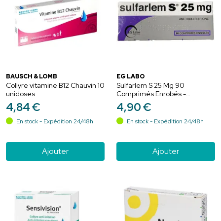
BAUSCH & LOMB
EG LABO
Collyre vitamine B12 Chauvin 10
Sulfarlem S 25 Mg 90
unidoses
Comprimés Enrobés -
Sécheresse de la bouche et
4
,
84
€
4
,
90
€
des yeux
En stock - Expédition 24/48h
En stock - Expédition 24/48h
Ajouter
Ajouter