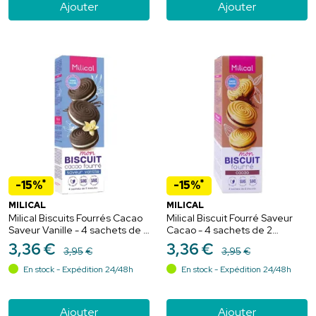
Ajouter
Ajouter
*
*
-15%
-15%
MILICAL
MILICAL
Milical Biscuits Fourrés Cacao
Milical Biscuit Fourré Saveur
Saveur Vanille - 4 sachets de 2
Cacao - 4 sachets de 2
biscuits diététiques sans
biscuits diététiques sans
3
,
36
€
3
,
36
€
3
,
95
€
3
,
95
€
sucres ajoutés
sucres ajoutés
En stock - Expédition 24/48h
En stock - Expédition 24/48h
Ajouter
Ajouter