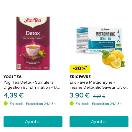
*
-20%
YOGI TEA
ERIC FAVRE
Yogi Tea Detox - Stimule la
Eric Favre Metadhryne -
Digestion et l'Élimination - 17
Tisane Detox Bio Saveur Citron
sachets
- 20 sachets
4
,
39
€
3
,
90
€
4
,
87
€
En stock - Expédition 24/48h
En stock - Expédition 24/48h
Ajouter
Ajouter