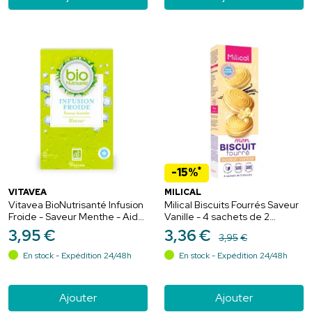
*
-15%
VITAVEA
MILICAL
Vitavea BioNutrisanté Infusion
Milical Biscuits Fourrés Saveur
Froide - Saveur Menthe - Aide
Vanille - 4 sachets de 2
à la Perte de Poids - 20
biscuits diététiques sans
3
,
95
€
3
,
36
€
3
,
95
€
sachets
sucres ajoutés
En stock - Expédition 24/48h
En stock - Expédition 24/48h
Ajouter
Ajouter