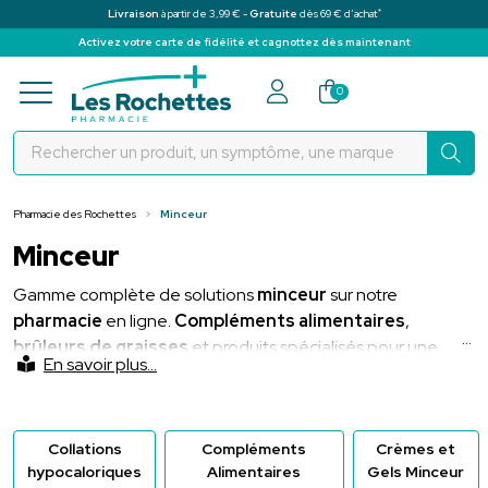
*
Livraison
à partir de 3,99 € -
Gratuite
dès 69 € d’achat
Activez votre carte de fidélité et cagnottez dès maintenant
Pharmacie des Rochettes Votre pha
0
Pharmacie des Rochettes
Minceur
Minceur
Gamme complète de solutions
minceur
sur notre
pharmacie
en ligne.
Compléments alimentaires
,
brûleurs de graisses
et produits spécialisés pour une
gestion efficace du poids. Bénéficiez de prix avantageux,
d’offres exclusives, et de conseils professionnels pour
atteindre vos objectifs de
perte de poids
.
Collations
Compléments
Crèmes et
hypocaloriques
Alimentaires
Gels Minceur