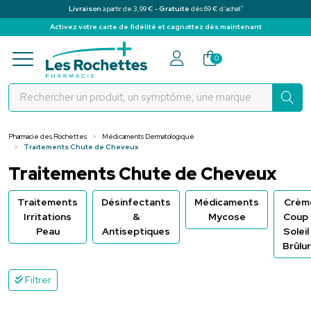
*
Livraison
à partir de 3,99 € -
Gratuite
dès 69 € d’achat
Activez votre carte de fidélité et cagnottez dès maintenant
Pharmacie des Rochettes Votre pha
0
Pharmacie des Rochettes
Médicaments Dermatologique
Traitements Chute de Cheveux
Traitements Chute de Cheveux
Traitements
Désinfectants
Médicaments
Crèm
Irritations
&
Mycose
Coup
Peau
Antiseptiques
Soleil
Brûlu
Filtrer