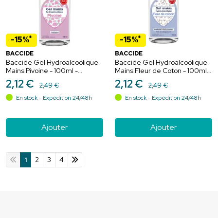
*
*
-15%
-15%
BACCIDE
BACCIDE
Baccide Gel Hydroalcoolique
Baccide Gel Hydroalcoolique
Mains Pivoine - 100ml -
Mains Fleur de Coton - 100ml -
Protection efficace, parfum
Hygiène efficace et parfum
2
,
12
€
2
,
12
€
2
,
49
€
2
,
49
€
floral
délicat
En stock - Expédition 24/48h
En stock - Expédition 24/48h
Ajouter
Ajouter
1
2
3
4