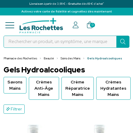
*
Livraison
à partir de 3,99 € -
Gratuite
dès 69 € d’achat
Activez votre carte de fidélité et cagnottez dès maintenant
Pharmacie des Rochettes Votre pha
0
Pharmacie des Rochettes
Beauté
Soins des Mains
Gels Hydroalcooliques
Gels Hydroalcooliques
Savons
Crèmes
Crème
Crèmes
Mains
Anti-Âge
Réparatrice
Hydratantes
Mains
Mains
Mains
Filtrer