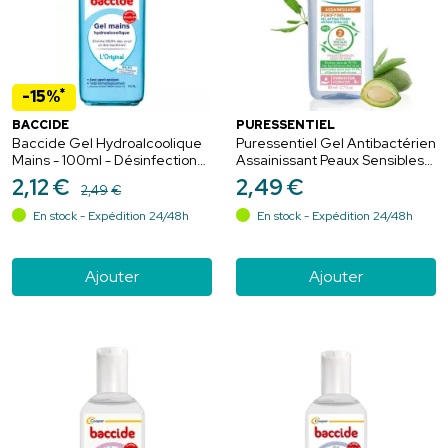
*
-15%
BACCIDE
PURESSENTIEL
Baccide Gel Hydroalcoolique
Puressentiel Gel Antibactérien
Mains - 100ml - Désinfection
Assainissant Peaux Sensibles
rapide, efficace en 30
25 ml – Désinfection et
2
,
12
€
2
,
49
€
2
,
49
€
secondes
hydratation 8h
En stock - Expédition 24/48h
En stock - Expédition 24/48h
Ajouter
Ajouter