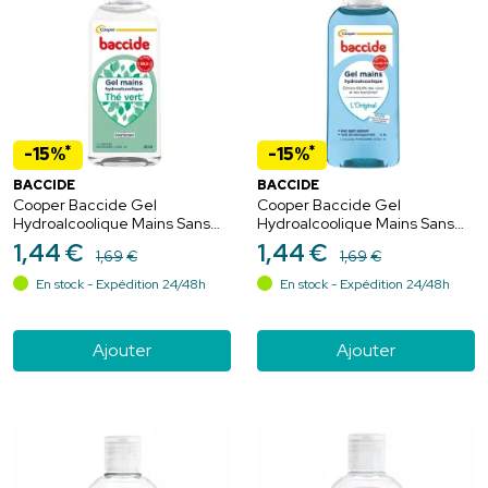
*
*
-15%
-15%
BACCIDE
BACCIDE
Cooper Baccide Gel
Cooper Baccide Gel
Hydroalcoolique Mains Sans
Hydroalcoolique Mains Sans
Rinçage Thé Vert - 30ml
Rinçage Parfum Classique -
1
,
44
€
1
,
44
€
1
,
69
€
1
,
69
€
30ml
En stock - Expédition 24/48h
En stock - Expédition 24/48h
Ajouter
Ajouter