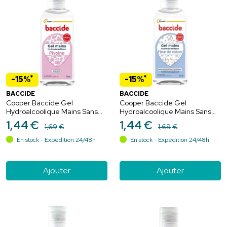
*
*
-15%
-15%
BACCIDE
BACCIDE
Cooper Baccide Gel
Cooper Baccide Gel
Hydroalcoolique Mains Sans
Hydroalcoolique Mains Sans
Rinçage Pivoine - 30ml
Rinçage Fleur de Coton - 30ml
1
,
44
€
1
,
44
€
1
,
69
€
1
,
69
€
En stock - Expédition 24/48h
En stock - Expédition 24/48h
Ajouter
Ajouter