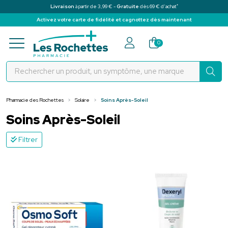
*
Livraison
à partir de 3,99 € -
Gratuite
dès 69 € d’achat
Activez votre carte de fidélité et cagnottez dès maintenant
Pharmacie des Rochettes Votre pha
0
Pharmacie des Rochettes
Solaire
Soins Après-Soleil
Soins Après-Soleil
Filtrer