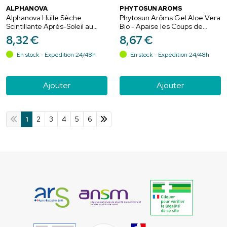
ALPHANOVA
PHYTOSUN AROMS
Alphanova Huile Sèche
Phytosun Arôms Gel Aloe Vera
Scintillante Après-Soleil au
Bio - Apaise les Coups de
Monoï de Tahiti - 125ml
Soleil - Apaise la Peau - 100 ml
8
,
32
€
8
,
67
€
En stock - Expédition 24/48h
En stock - Expédition 24/48h
Ajouter
Ajouter
1
2
3
4
5
6