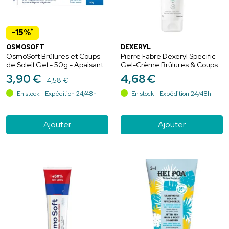
*
-15%
OSMOSOFT
DEXERYL
OsmoSoft Brûlures et Coups
Pierre Fabre Dexeryl Specific
de Soleil Gel - 50g - Apaisant,
Gel-Crème Brûlures & Coups
hydratant et réparateur après-
de Soleil Apaisement
3
,
90
€
4
,
68
€
4
,
58
€
soleil
Réparateur - 50g
En stock - Expédition 24/48h
En stock - Expédition 24/48h
Ajouter
Ajouter