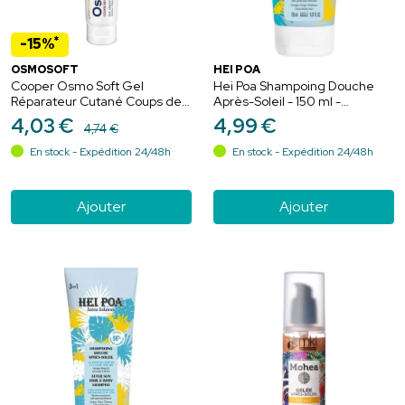
*
-15%
OSMOSOFT
HEI POA
Cooper Osmo Soft Gel
Hei Poa Shampoing Douche
Réparateur Cutané Coups de
Après-Soleil - 150 ml -
Soleil & Peaux Échauffées -
Nettoyage et hydratation
4
,
03
€
4
,
99
€
4
,
74
€
75g + 25g Offert
après exposition
En stock - Expédition 24/48h
En stock - Expédition 24/48h
Ajouter
Ajouter