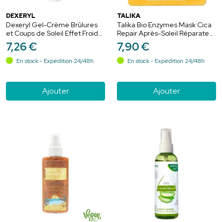
DEXERYL
TALIKA
Dexeryl Gel-Crème Brûlures
Talika Bio Enzymes Mask Cica
et Coups de Soleil Effet Froid
Repair Après-Soleil Réparateur
150g – Apaisement et
- 1 Masque
7
,
26
€
7
,
90
€
réparation
En stock - Expédition 24/48h
En stock - Expédition 24/48h
Ajouter
Ajouter