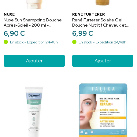
NUXE
RENÉ FURTERER
Nuxe Sun Shampoing Douche
René Furterer Solaire Gel
Après-Soleil - 200 ml -
Douche Nutritif Cheveux et
Fraîcheur corps et cheveux
Corps 200 ml - Lave en
6
,
90
€
6
,
99
€
après exposition
douceur, nourrit
En stock - Expédition 24/48h
En stock - Expédition 24/48h
Ajouter
Ajouter