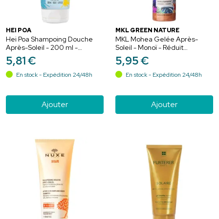
HEI POA
MKL GREEN NATURE
Hei Poa Shampoing Douche
MKL Mohea Gelée Après-
Après-Soleil - 200 ml -
Soleil - Monoï - Réduit
Nettoie, apaise et parfume
Picotements &
5
,
81
€
5
,
95
€
après la plage
Démangeaisons - 100 ml
En stock - Expédition 24/48h
En stock - Expédition 24/48h
Ajouter
Ajouter