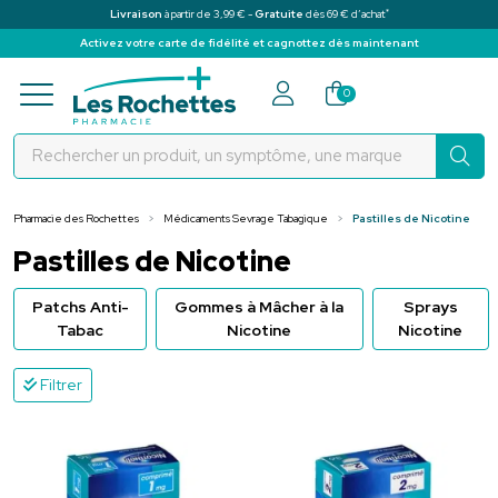
*
Livraison
à partir de 3,99 € -
Gratuite
dès 69 € d’achat
Activez votre carte de fidélité et cagnottez dès maintenant
Pharmacie des Rochettes Votre pha
0
Pharmacie des Rochettes
Médicaments Sevrage Tabagique
Pastilles de Nicotine
Pastilles de Nicotine
Patchs Anti-
Gommes à Mâcher à la
Sprays
Tabac
Nicotine
Nicotine
Filtrer