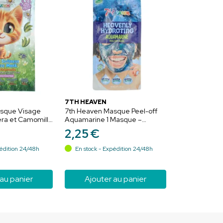
7TH HEAVEN
sque Visage
7th Heaven Masque Peel-off
era et Camomille
Aquamarine 1 Masque –
se et adoucit la
Hydrate et apaise la peau
2
,
25
€
fatiguée
édition 24/48h
En stock - Expédition 24/48h
 au panier
Ajouter au panier