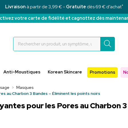
*
Livraison
à partir de 3,99 € -
Gratuite
dès 69 € d’achat
ctivez votre carte de fidélité et cagnottez dès maintena
Rochettes Votre pharmacie en ligne à votre service
Anti-Moustiques
Korean Skincare
Promotions
N
isage
Masques
s au Charbon 3 Bandes – Éliminent les points noirs
ntes pour les Pores au Charbon 3 