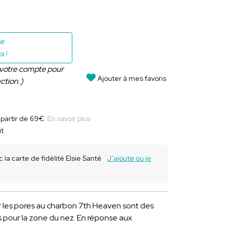
le
i !
 votre compte pour
Ajouter à mes favoris
nction.)
à partir de 69€
En savoir plus
it
 la carte de fidélité Elsie Santé
J’ajoute ou je
 les pores au charbon 7th Heaven sont des
 pour la zone du nez. En réponse aux