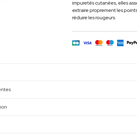
impuretés cutanées, elles ass
extraire proprement les points
réduire les rougeurs.
m
age
cebook
Partager
entes
tion