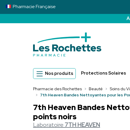
Pharmacie
Française
A
Pharmacie des 
Protections Solaires
Nos produits
Pharmacie des Rochettes
Beauté
Soins du V
7th Heaven Bandes Nettoyantes pour les Pore
7th Heaven Bandes Nettoya
points noirs
Laboratoire
7TH HEAVEN