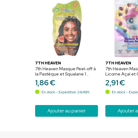
7TH HEAVEN
7TH HEAVEN
7th Heaven Masque Peel-off à
7th Heaven Mas
la Pastèque et Squalane 1
Licorne Açaï et
Masque – Hydrate et rafraîchit
Masque – Nourrit
1
,
86
€
2
,
91
€
En stock - Expédition 24/48h
En stock - Expé
Ajouter au panier
Ajouter a