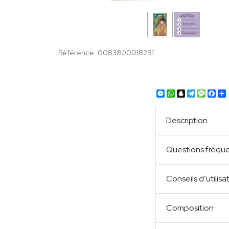
Référence: 0083800018291
Messenger
WhatsApp
Snapchat
Telegra
Mess
Fa
Description
Questions fréqu
Conseils d’utilisa
Composition