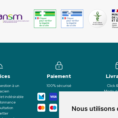
ices
Paiement
Livr
estion à un
100% sécurisé
Click 
acien
Mode de
et indésirable
rdonnance
Nous utilisons
ultation
etter