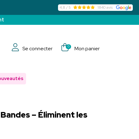
4,8 / 5
1840 avis
nt
0
Se connecter
Mon panier
ouveautés
Bandes – Éliminent les