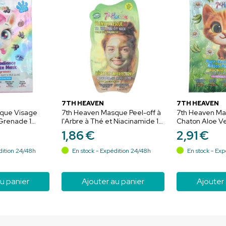
7TH HEAVEN
7TH HEAVEN
que Visage
7th Heaven Masque Peel-off à
7th Heaven Ma
 Grenade 1
l'Arbre à Thé et Niacinamide 1
Chaton Aloe V
 et revitalise
Masque – Anti-imperfections
1 Masque – Apai
1
,
86
€
2
,
91
€
et régulateur de sébum
peau
dition 24/48h
En stock - Expédition 24/48h
En stock - Exp
u panier
Ajouter au panier
Ajouter