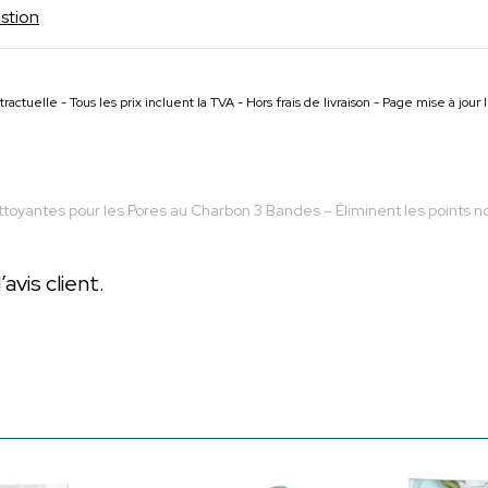
stion
ractuelle - Tous les prix incluent la TVA - Hors frais de livraison - Page mise à jou
oyantes pour les Pores au Charbon 3 Bandes – Éliminent les points no
vis client.