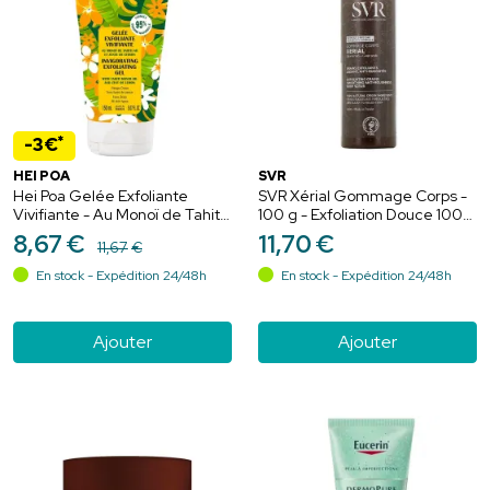
*
-3€
HEI POA
SVR
Hei Poa Gelée Exfoliante
SVR Xérial Gommage Corps -
Vivifiante - Au Monoï de Tahiti
100 g - Exfoliation Douce 100%
AO - Pour une Peau Douce et
Naturelle
8
,
67
€
11
,
70
€
11
,
67
€
Tonifiée - 150 ml
En stock - Expédition 24/48h
En stock - Expédition 24/48h
Ajouter
Ajouter