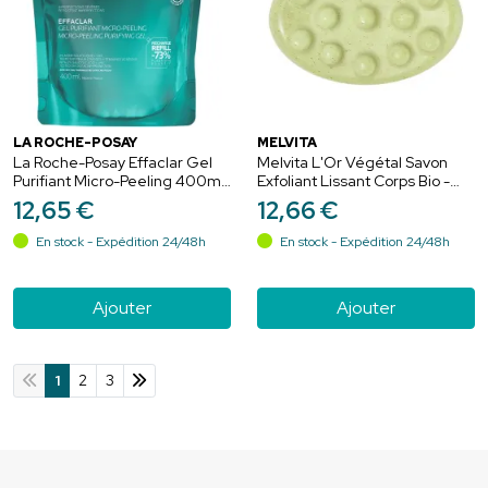
LA ROCHE-POSAY
MELVITA
La Roche-Posay Effaclar Gel
Melvita L'Or Végétal Savon
Purifiant Micro-Peeling 400ml
Exfoliant Lissant Corps Bio -
– Anti-imperfections sévères
125g
12
,
65
€
12
,
66
€
En stock - Expédition 24/48h
En stock - Expédition 24/48h
Ajouter
Ajouter
1
2
3