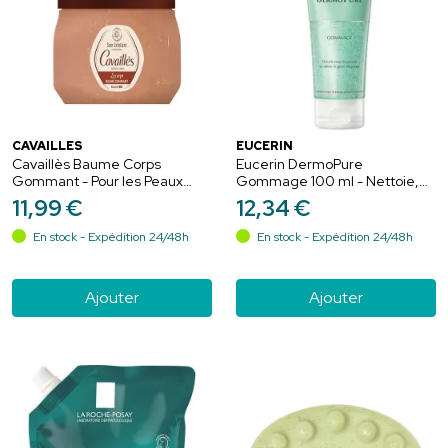
CAVAILLÈS
EUCERIN
Cavaillès Baume Corps
Eucerin DermoPure
Gommant - Pour les Peaux
Gommage 100 ml - Nettoie,
Sensibles - Texture Huile -
désobstrue, réduit
11
,
99
€
12
,
34
€
200ml
imperfections et affine le grain
de peau
En stock - Expédition 24/48h
En stock - Expédition 24/48h
Ajouter
Ajouter