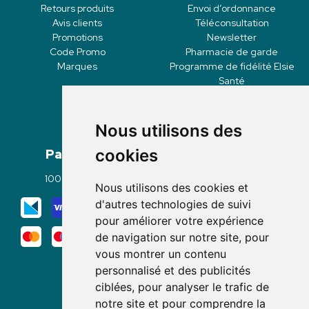
Retours produits
Envoi d’ordonnance
Avis clients
Téléconsultation
Promotions
Newsletter
Code Promo
Pharmacie de garde
Marques
Programme de fidélité Elsie
Santé
Nous utilisons des
Paiement
Livraisons
cookies
100% sécurisé
Click & Collect
Nous utilisons des cookies et
Mode de livraison
d'autres technologies de suivi
pour améliorer votre expérience
de navigation sur notre site, pour
vous montrer un contenu
personnalisé et des publicités
ciblées, pour analyser le trafic de
notre site et pour comprendre la