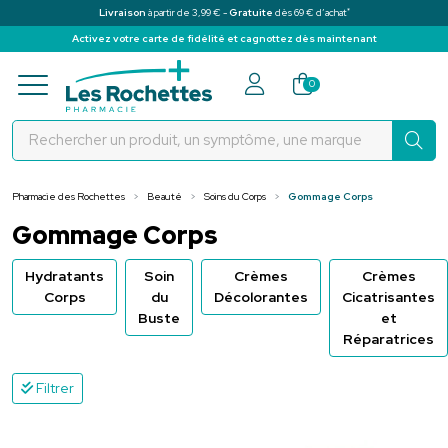
*
Livraison
à partir de 3,99 € -
Gratuite
dès 69 € d’achat
Activez votre carte de fidélité et cagnottez dès maintenant
Pharmacie des Rochettes Votre pha
0
Pharmacie des Rochettes
Beauté
Soins du Corps
Gommage Corps
Gommage Corps
Hydratants
Soin
Crèmes
Crèmes
Corps
du
Décolorantes
Cicatrisantes
Buste
et
Réparatrices
Filtrer