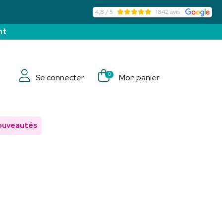
4,8 / 5
1842 avis
nt
0
Se connecter
Mon panier
ouveautés