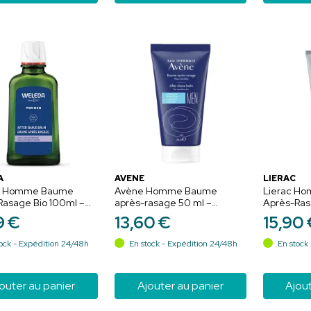
A
AVÈNE
LIERAC
a Homme Baume
Avène Homme Baume
Lierac H
Rasage Bio 100ml –
après-rasage 50 ml –
Après-Ras
ion et apaisement
répare, apaise et hydrate la
9
€
13
,
60
€
15
,
90
peau après le rasage
ock - Expédition 24/48h
En stock - Expédition 24/48h
En stock 
outer au panier
Ajouter au panier
Ajout