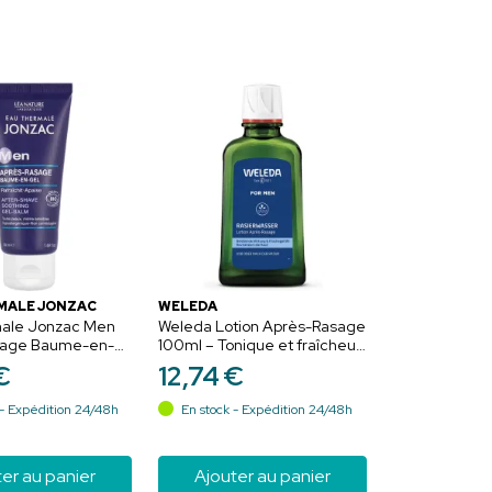
MALE JONZAC
WELEDA
ale Jonzac Men
Weleda Lotion Après-Rasage
sage Baume-en-
100ml – Tonique et fraîcheur
l - Apaise,
masculine
€
12
,
74
€
et répare après le
- Expédition 24/48h
En stock - Expédition 24/48h
er au panier
Ajouter au panier