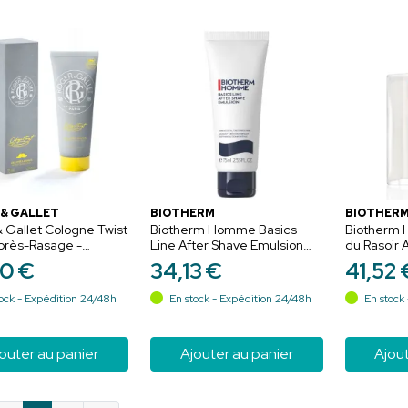
& GALLET
BIOTHERM
BIOTHER
 Gallet Cologne Twist
Biotherm Homme Basics
Biotherm 
près-Rasage -
Line After Shave Emulsion
du Rasoir
nt et Apaisant - 75ml
Après Rasage - 75 ml
ml
0
€
34
,
13
€
41
,
52
ock - Expédition 24/48h
En stock - Expédition 24/48h
En stock 
outer au panier
Ajouter au panier
Ajout