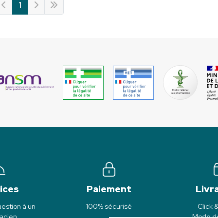
1
ices
Paiement
Livr
estion à un
100% sécurisé
Click 
acien
Mode de