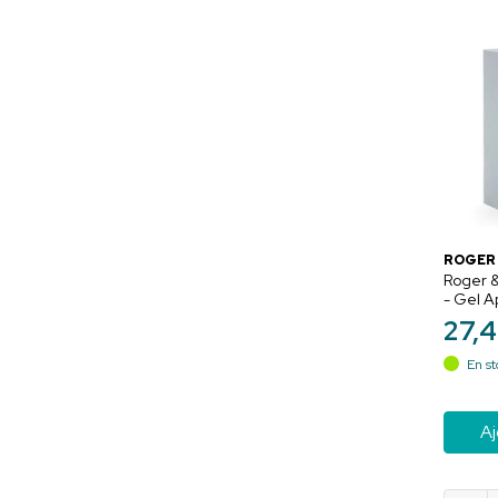
ROGER 
Roger &
- Gel A
Hydrata
27
,
4
En st
Aj