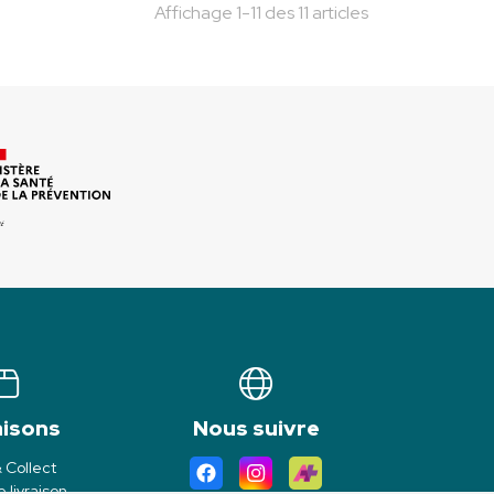
Affichage 1-11 des 11 articles
aisons
Nous suivre
& Collect
 livraison