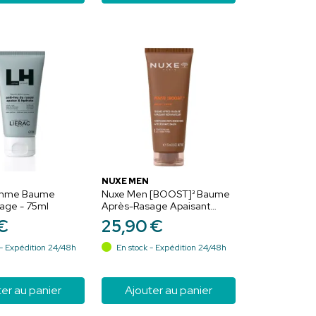
NUXE MEN
omme Baume
Nuxe Men [BOOST]³ Baume
age - 75ml
Après-Rasage Apaisant
Réparateur - 75ml
€
25
,
90
€
- Expédition 24/48h
En stock - Expédition 24/48h
er au panier
Ajouter au panier