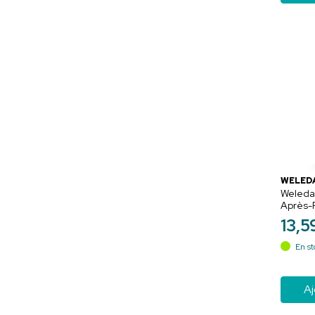
WELED
Weled
Après-
Protect
13
,
5
En st
Aj