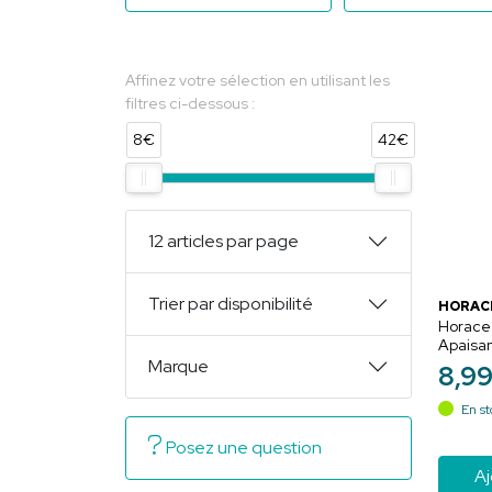
Affinez votre sélection en utilisant les
filtres ci-dessous :
8€
42€
12 articles par page
Trier par disponibilité
HORAC
Horace
Apaisan
Apaisem
Marque
8
,
9
En st
Posez une question
Aj