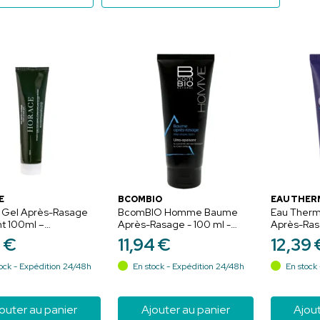
E
BCOMBIO
EAU THER
 Gel Après-Rasage
BcomBIO Homme Baume
Eau Therm
t 100ml –
Après-Rasage - 100 ml -
Après-Ra
ent et fraîcheur
Apaise, protège et prévient
Gel - 50 m
9
€
11
,
94
€
12
,
39
les imperfections
rafraîchit 
rasage
ock - Expédition 24/48h
En stock - Expédition 24/48h
En stock 
outer au panier
Ajouter au panier
Ajout