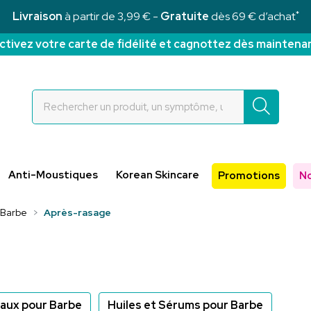
*
Livraison
à partir de 3,99 € -
Gratuite
dès 69 € d’achat
ctivez votre carte de fidélité et cagnottez dès maintena
Rochettes Votre pharmacie en ligne à votre service
Anti-Moustiques
Korean Skincare
Promotions
N
 Barbe
Après-rasage
eaux pour Barbe
Huiles et Sérums pour Barbe