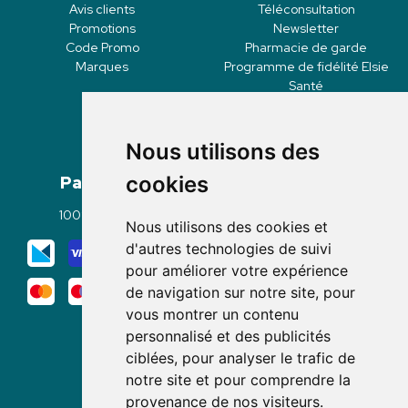
Avis clients
Téléconsultation
Promotions
Newsletter
Code Promo
Pharmacie de garde
Marques
Programme de fidélité Elsie
Santé
Nous utilisons des
Paiement
Livraisons
cookies
100% sécurisé
Click & Collect
Nous utilisons des cookies et
Mode de livraison
d'autres technologies de suivi
pour améliorer votre expérience
de navigation sur notre site, pour
vous montrer un contenu
personnalisé et des publicités
ciblées, pour analyser le trafic de
notre site et pour comprendre la
Nous suivre
provenance de nos visiteurs.