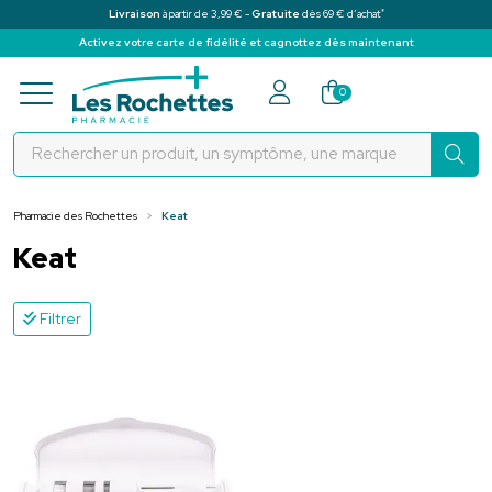
*
Livraison
à partir de 3,99 € -
Gratuite
dès 69 € d’achat
Activez votre carte de fidélité et cagnottez dès maintenant
Pharmacie des Rochettes Votre pha
0
Pharmacie des Rochettes
Keat
Keat
Filtrer