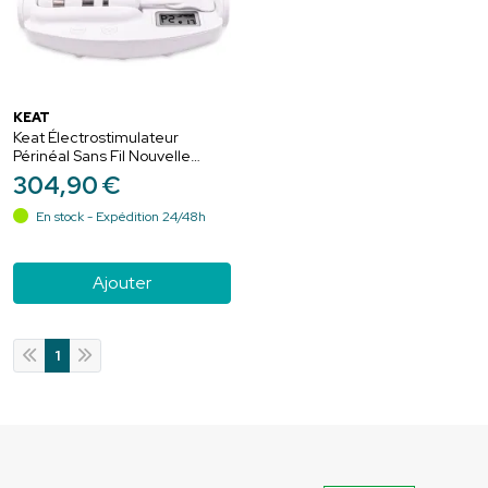
KEAT
Keat Électrostimulateur
Périnéal Sans Fil Nouvelle
Génération V4 – Rééducation
304
,
90
€
à domicile et incontinence
En stock - Expédition 24/48h
Ajouter
1