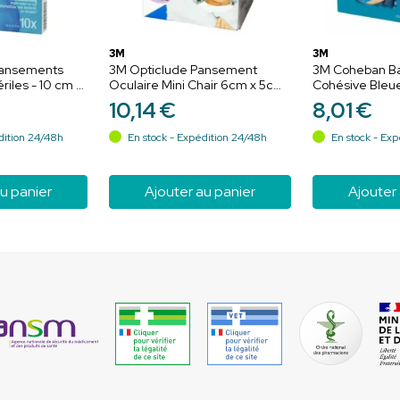
3M
3M
ansements
3M Opticlude Pansement
3M Coheban Ba
riles - 10 cm x
Oculaire Mini Chair 6cm x 5cm
Cohésive Bleu
Douche & Bain -
20 unités
10
,
14
€
8
,
01
€
sements
dition 24/48h
En stock - Expédition 24/48h
En stock - Exp
u panier
Ajouter au panier
Ajouter