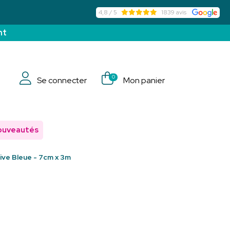
4,8 / 5
1839 avis
nt
0
Se connecter
Mon panier
ouveautés
ve Bleue - 7cm x 3m