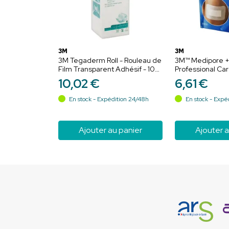
3M
3M
3M Tegaderm Roll - Rouleau de
3M™ Medipore +
Film Transparent Adhésif - 10
Professional C
cm x 2 m - Fixe les Compresses
Adhésif Stérile 
10
,
02
€
6
,
61
€
- 1 unité
Boîte de 10
En stock - Expédition 24/48h
En stock - Expé
Ajouter au panier
Ajouter a