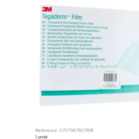
Référence: 0707387807818
1 unité