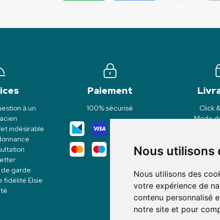
ices
Paiement
Livr
estion à un
100% sécurisé
Click 
acien
Mode de
et indésirable
rdonnance
Nous utilisons
ultation
etter
 de garde
Nous utilisons des cook
idélité Elsie
votre expérience de na
té
contenu personnalisé et
notre site et pour com