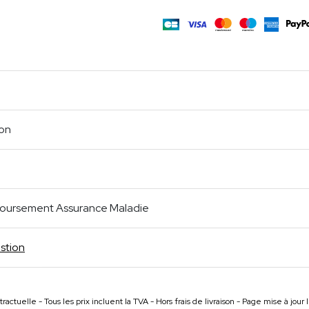
m
age
cebook
Partager
ion
oursement Assurance Maladie
stion
ractuelle - Tous les prix incluent la TVA - Hors frais de livraison - Page mise à jou