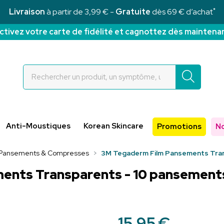
*
Livraison
à partir de 3,99 € -
Gratuite
dès 69 € d’achat
ctivez votre carte de fidélité et cagnottez dès maintena
Rochettes Votre pharmacie en ligne à votre service
Anti-Moustiques
Korean Skincare
Promotions
N
Pansements & Compresses
3M Tegaderm Film Pansements Trans
nts Transparents - 10 pansements 
15
,
95
€