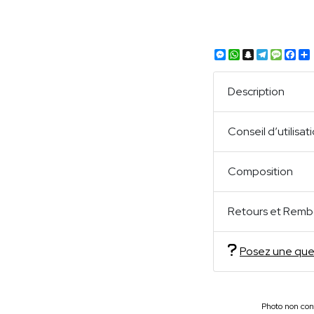
Messenger
WhatsApp
Snapchat
Telegra
Mess
Fa
Description
Conseil d’utilisat
Composition
Retours et Remb
Posez une que
Photo non cont