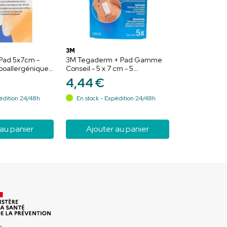
3M
Pad 5x7cm -
3M Tegaderm + Pad Gamme
oallergénique -
Conseil - 5 x 7 cm - 5
pansements
4
,
44
€
édition 24/48h
En stock - Expédition 24/48h
 au panier
Ajouter au panier