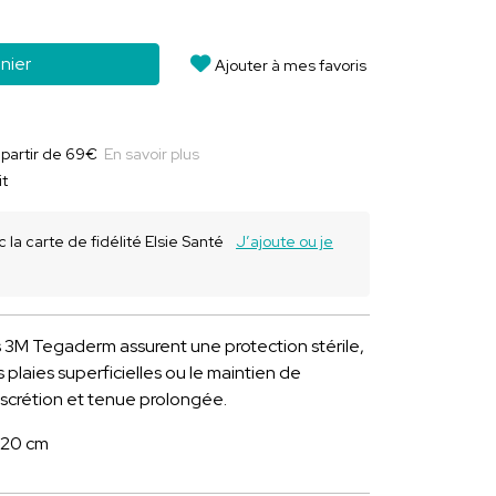
nier
Ajouter à mes favoris
à partir de 69€
En savoir plus
it
 la carte de fidélité Elsie Santé
J’ajoute ou je
3M Tegaderm assurent une protection stérile,
 plaies superficielles ou le maintien de
 discrétion et tenue prolongée.
x 20 cm