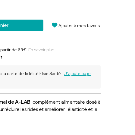
nier
Ajouter à mes favoris
à partir de 69€
En savoir plus
it
 la carte de fidélité Elsie Santé
J’ajoute ou je
mal de A-LAB
, complément alimentaire dosé à
r réduire les rides et améliorer l'élasticité et la