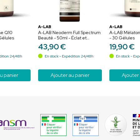
A-LAB
A-LAB
e Q10
A-LAB Neoderm Full Spectrum
A-LAB Mélaton
Gélules
Beauté - 50ml - Éclat et
- 30 Gélules
fermeté de la peau grâce aux
43
,
90
€
19
,
90
€
extraits végétaux
dition 24/48h
En stock - Expédition 24/48h
En stock - Exp
u panier
Ajouter au panier
Ajouter