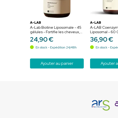
A-LAB
A-LAB
A-Lab Biotine Liposomale - 45
A-LAB Coenzym
gélules - Fortifie les cheveux,
Liposomal - 60 
renforce les ongles et améliore
24
,
90
€
36
,
90
€
l’éclat de la peau
En stock - Expédition 24/48h
En stock - Expé
Ajouter au panier
Ajouter a