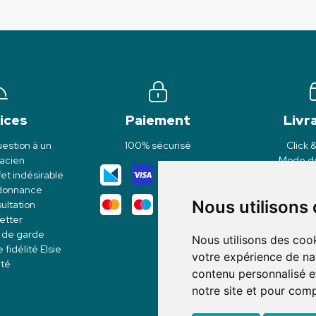
ices
Paiement
Livr
estion à un
100% sécurisé
Click 
acien
Mode de
et indésirable
rdonnance
Nous utilisons
ultation
etter
 de garde
Nous utilisons des cook
idélité Elsie
votre expérience de na
té
contenu personnalisé et
notre site et pour com