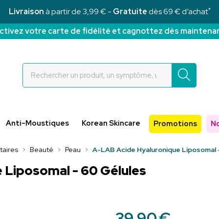
*
Livraison
à partir de 3,99 € -
Gratuite
dès 69 € d’achat
ctivez votre carte de fidélité et cagnottez dès maintena
Rochettes Votre pharmacie en ligne à votre service
Anti-Moustiques
Korean Skincare
Promotions
N
aires
Beauté
Peau
A-LAB Acide Hyaluronique Liposomal 
 Liposomal - 60 Gélules
39
,
90
€