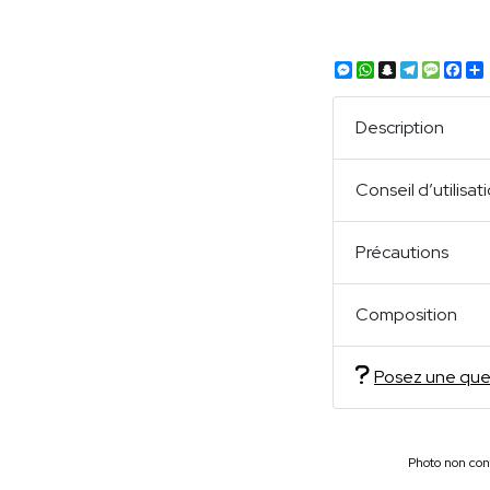
Messenger
WhatsApp
Snapchat
Telegra
Mess
Fa
Description
Conseil d’utilisat
Précautions
Composition
Posez une que
Photo non cont