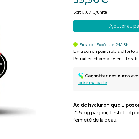
Soit
0
,
67
€
/unité
Ajouter au pa
En stock - Expédition 24/48h
Livraison en point relais offerte 
Retrait en pharmacie en 1H gratu
Cagnotter des euros
avec
crée ma carte
Acide hyaluronique Liposo
225 mg par jour, il est idéal pou
fermeté de la peau.