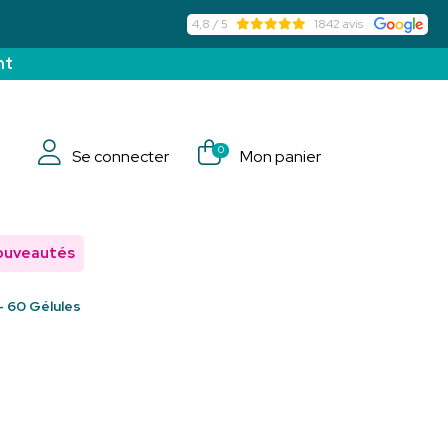
4,8 / 5
1842 avis
nt
0
Se connecter
Mon panier
ouveautés
- 60 Gélules