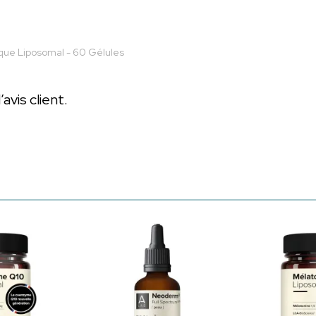
que Liposomal - 60 Gélules
vis client.