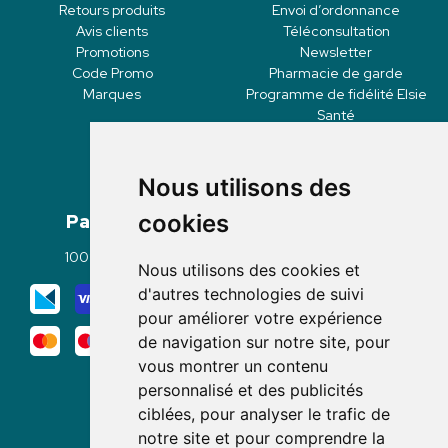
Retours produits
Envoi d’ordonnance
Avis clients
Téléconsultation
Promotions
Newsletter
Code Promo
Pharmacie de garde
Marques
Programme de fidélité Elsie
Santé
Nous utilisons des
Paiement
Livraisons
cookies
100% sécurisé
Click & Collect
Nous utilisons des cookies et
Mode de livraison
d'autres technologies de suivi
pour améliorer votre expérience
de navigation sur notre site, pour
vous montrer un contenu
personnalisé et des publicités
ciblées, pour analyser le trafic de
notre site et pour comprendre la
Nous suivre