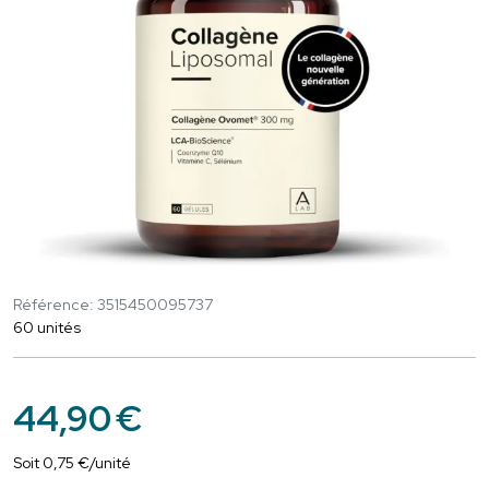
Référence: 3515450095737
60 unités
44
,
90
€
Soit
0
,
75
€
/unité