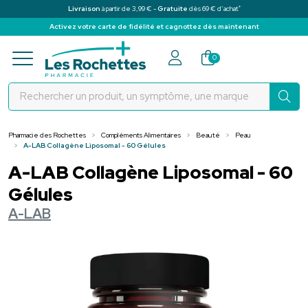
*
Livraison
à partir de 3,99 € -
Gratuite
dès 69 € d’achat
Activez votre carte de fidélité et cagnottez dès maintenant
Pharmacie des Rochettes Votre pha
0
Pharmacie des Rochettes
Compléments Alimentaires
Beauté
Peau
A-LAB Collagène Liposomal - 60 Gélules
A-LAB Collagène Liposomal - 60
Gélules
A-LAB