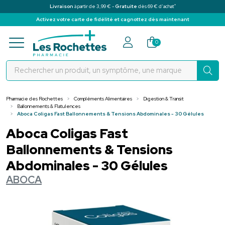
*
Livraison
à partir de 3,99 € -
Gratuite
dès 69 € d’achat
Activez votre carte de fidélité et cagnottez dès maintenant
Pharmacie des Rochettes Votre pha
0
Pharmacie des Rochettes
Compléments Alimentaires
Digestion & Transit
Ballonnements & Flatulences
Aboca Coligas Fast Ballonnements & Tensions Abdominales - 30 Gélules
Aboca Coligas Fast
Ballonnements & Tensions
Abdominales - 30 Gélules
ABOCA