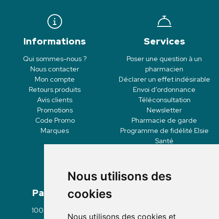
Informations
Services
Qui sommes-nous ?
Poser une question à un
Nous contacter
pharmacien
Mon compte
Déclarer un effet indésirable
Retours produits
Envoi d’ordonnance
Avis clients
Téléconsultation
Promotions
Newsletter
Code Promo
Pharmacie de garde
Marques
Programme de fidélité Elsie
Santé
Nous utilisons des
Paiement
Livraisons
cookies
100% sécurisé
Click & Collect
Nous utilisons des cookies et