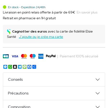
En stock - Expédition 24/48h
Livraison en point relais offerte à partir de 69€
En savoir plus
Retrait en pharmacie en 1H gratuit
Cagnotter des euros
avec la carte de fidélité Elsie
Santé
J’ajoute ou je crée ma carte
|
Paiement 100% sécurisé
Messenger
WhatsApp
Snapchat
Telegram
Message
Facebook
Partager
Conseils
Précautions
Composition