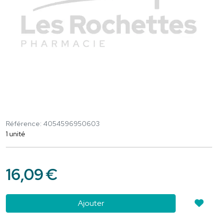
Référence: 4054596950603
1 unité
16
,
09
€
Ajouter