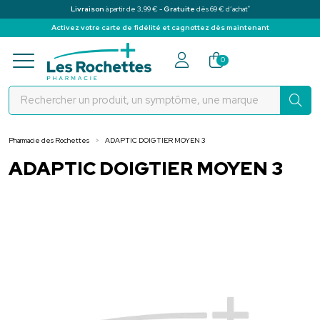
*
Livraison
à partir de 3,99 € -
Gratuite
dès 69 € d’achat
Activez votre carte de fidélité et cagnottez dès maintenant
Pharmacie des Rochettes Votre pha
0
Pharmacie des Rochettes
ADAPTIC DOIGTIER MOYEN 3
ADAPTIC DOIGTIER MOYEN 3