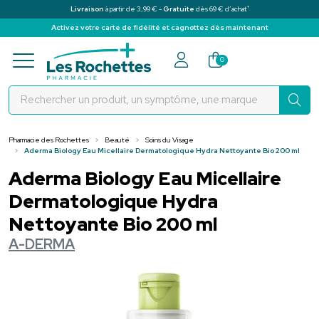
*
Livraison
à partir de 3,99 € -
Gratuite
dès 69 € d’achat
Activez votre carte de fidélité et cagnottez dès maintenant
Pharmacie des Rochettes Votre pha
0
Pharmacie des Rochettes
Beauté
Soins du Visage
Aderma Biology Eau Micellaire Dermatologique Hydra Nettoyante Bio 200 ml
Aderma Biology Eau Micellaire
Dermatologique Hydra
Nettoyante Bio 200 ml
A-DERMA