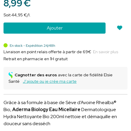
8
,
99
€
Soit
44
,
95
€
/
l.
Ajouter
En stock - Expédition 24/48h
Livraison en point relais offerte à partir de 69€
En savoir plus
Retrait en pharmacie en 1H gratuit
Cagnotter des euros
avec la carte de fidélité Elsie
Santé
J’ajoute ou je crée ma carte
Grâce à sa formule à base de Sève d’Avoine Rhealba®
Bio,
Aderma Biology Eau Micellaire
Dermatologique
Hydra Nettoyante Bio 200ml nettoie et démaquille en
douceur sans desséch