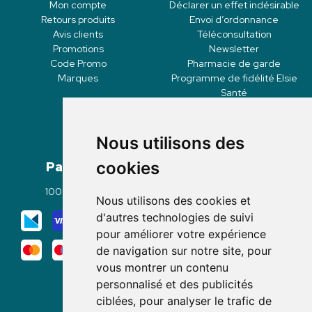
Mon compte
Déclarer un effet indésirable
Retours produits
Envoi d’ordonnance
Avis clients
Téléconsultation
Promotions
Newsletter
Code Promo
Pharmacie de garde
Marques
Programme de fidélité Elsie
Santé
Nous utilisons des
Paiement
Livraisons
cookies
100% sécurisé
Click & Collect
Nous utilisons des cookies et
Mode de livraison
d'autres technologies de suivi
pour améliorer votre expérience
de navigation sur notre site, pour
vous montrer un contenu
personnalisé et des publicités
ciblées, pour analyser le trafic de