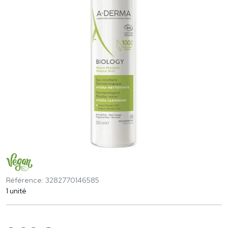
Référence: 3282770146585
1 unité