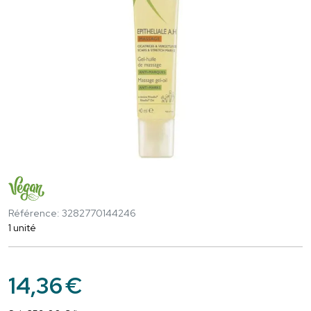
Référence: 3282770144246
1 unité
14
,
36
€