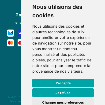
Nous utilisons des
Paiement
Livraisons
cookies
100% sécurisé
Click & Collect
Nous utilisons des cookies et
Mode de livraison
d'autres technologies de suivi
pour améliorer votre expérience
de navigation sur notre site, pour
vous montrer un contenu
personnalisé et des publicités
ciblées, pour analyser le trafic de
notre site et pour comprendre la
Nous suivre
provenance de nos visiteurs.
J'accepte
Je refuse
© 2026 Pharmacie des Rochettes
|
Tous droits réservés
|
Apotekisto
Mes préférences Cookies
|
Mentions légales
|
CGV
|
Données
Changer mes préférences