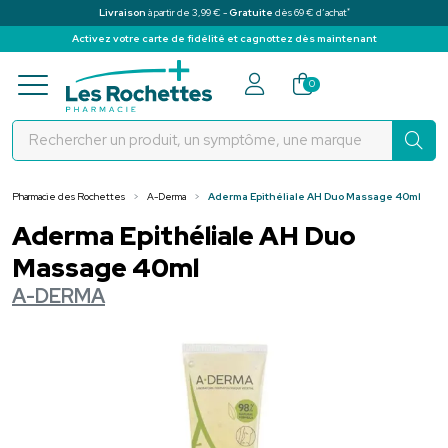
*
Livraison
à partir de 3,99 € -
Gratuite
dès 69 € d’achat
Activez votre carte de fidélité et cagnottez dès maintenant
Pharmacie des Rochettes Votre pha
0
Pharmacie des Rochettes
A-Derma
Aderma Epithéliale AH Duo Massage 40ml
Aderma Epithéliale AH Duo
Massage 40ml
A-DERMA