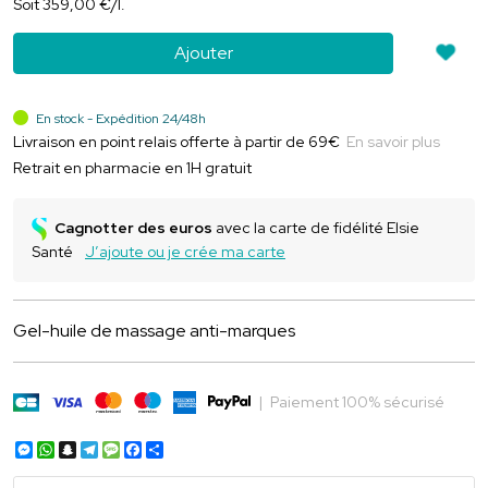
Soit
359
,
00
€
/
l.
Ajouter
En stock - Expédition 24/48h
Livraison en point relais offerte à partir de 69€
En savoir plus
Retrait en pharmacie en 1H gratuit
Cagnotter des euros
avec la carte de fidélité Elsie
Santé
J’ajoute ou je crée ma carte
Gel-huile de massage anti-marques
|
Paiement 100% sécurisé
Messenger
WhatsApp
Snapchat
Telegram
Message
Facebook
Partager