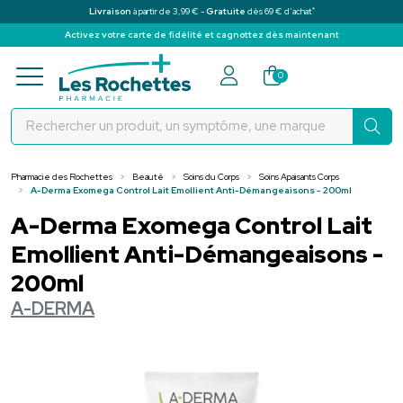
*
Livraison
à partir de 3,99 € -
Gratuite
dès 69 € d’achat
Activez votre carte de fidélité et cagnottez dès maintenant
Pharmacie des Rochettes Votre pha
0
Pharmacie des Rochettes
Beauté
Soins du Corps
Soins Apaisants Corps
A-Derma Exomega Control Lait Emollient Anti-Démangeaisons - 200ml
A-Derma Exomega Control Lait
Emollient Anti-Démangeaisons -
200ml
A-DERMA