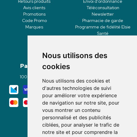
Retours produits
Envoi d’ordonnance
Avis clients
Téléconsultation
Promotions
Newsletter
Code Promo
Pharmacie de garde
Marques
Programme de fidélité Elsie
Santé
Nous utilisons des
Paiement
Livraisons
cookies
100% sécurisé
Click & Collect
Nous utilisons des cookies et
Mode de livraison
d'autres technologies de suivi
pour améliorer votre expérience
de navigation sur notre site, pour
vous montrer un contenu
personnalisé et des publicités
ciblées, pour analyser le trafic de
notre site et pour comprendre la
Nous suivre