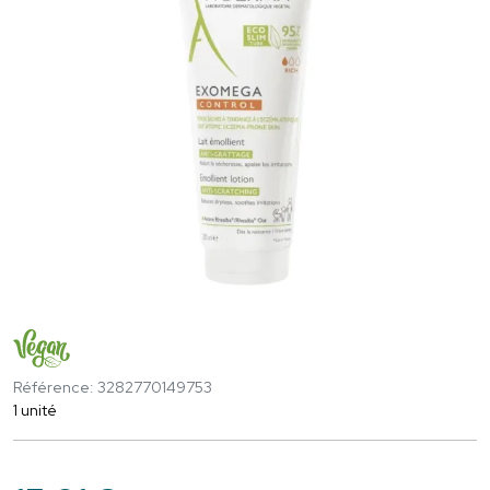
Référence: 3282770149753
1 unité