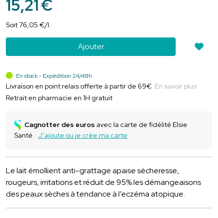
15
,
21
€
Soit
76
,
05
€
/
l.
Ajouter
En stock - Expédition 24/48h
Livraison en point relais offerte à partir de 69€
En savoir plus
Retrait en pharmacie en 1H gratuit
Cagnotter des euros
avec la carte de fidélité Elsie
Santé
J’ajoute ou je crée ma carte
Le lait émollient anti-grattage apaise sécheresse,
rougeurs, irritations et réduit de 95% les démangeaisons
des peaux sèches à tendance à l’eczéma atopique.