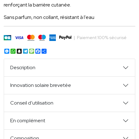
renforçant la barrière cutanée.
Sans parfum, non collant, résistant à l'eau
|
Paiement 100% sécurisé
Messenger
WhatsApp
Snapchat
Telegram
Message
Facebook
Partager
Description
Innovation solaire brevetée
Conseil d’utilisation
En complément
Composition