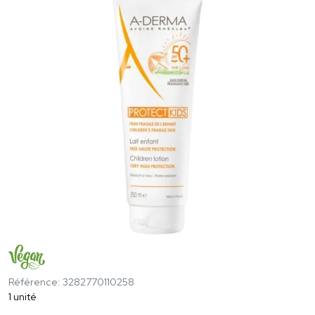
Référence: 3282770110258
1 unité