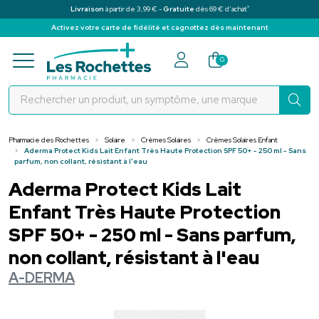
*
Livraison
à partir de 3,99 € -
Gratuite
dès 69 € d’achat
Activez votre carte de fidélité et cagnottez dès maintenant
Pharmacie des Rochettes Votre pha
0
Pharmacie des Rochettes
Solaire
Crèmes Solaires
Crèmes Solaires Enfant
Aderma Protect Kids Lait Enfant Très Haute Protection SPF 50+ - 250 ml - Sans
parfum, non collant, résistant à l'eau
Aderma Protect Kids Lait
Enfant Très Haute Protection
SPF 50+ - 250 ml - Sans parfum,
non collant, résistant à l'eau
A-DERMA