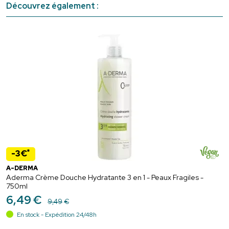
Découvrez également :
*
-3€
A-DERMA
Aderma Crème Douche Hydratante 3 en 1 - Peaux Fragiles -
750ml
6
,
49
€
9
,
49
€
En stock - Expédition 24/48h