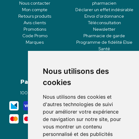
Nous contacter
pharmacien
Mon compte
Déclarer un effet indésirable
Retours produits
Envoi d’ordonnance
Avis clients
Téléconsultation
Promotions
Newsletter
Code Promo
Pharmacie de garde
Marques
Programme de fidélité Elsie
Santé
Nous utilisons des
Paiement
Livraisons
cookies
100% sécurisé
Click & Collect
Nous utilisons des cookies et
Mode de livraison
d'autres technologies de suivi
pour améliorer votre expérience
de navigation sur notre site, pour
vous montrer un contenu
personnalisé et des publicités