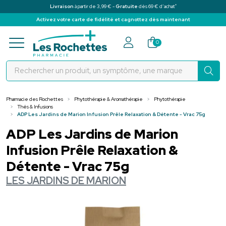
*
Livraison
à partir de 3,99 € -
Gratuite
dès 69 € d’achat
Activez votre carte de fidélité et cagnottez dès maintenant
Pharmacie des Rochettes Votre pha
0
Pharmacie des Rochettes
Phytothérapie & Aromathérapie
Phytothérapie
Thés & Infusions
ADP Les Jardins de Marion Infusion Prêle Relaxation & Détente - Vrac 75g
ADP Les Jardins de Marion
Infusion Prêle Relaxation &
Détente - Vrac 75g
LES JARDINS DE MARION