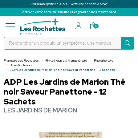
*
Livraison
à partir de 3,99 € -
Gratuite
dès 69 € d’achat
Activez votre carte de fidélité et cagnottez dès maintenant
Pharmacie des Rochettes Votre pha
0
Pharmacie des Rochettes
Phytothérapie & Aromathérapie
Phytothérapie
Thés & Infusions
ADP Les Jardins de Marion Thé noir Saveur Panettone - 12 Sachets
ADP Les Jardins de Marion Thé
noir Saveur Panettone - 12
Sachets
LES JARDINS DE MARION