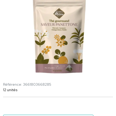
Référence: 3661803668285
12 unités