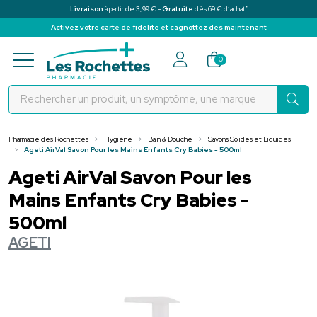
*
Livraison
à partir de 3,99 € -
Gratuite
dès 69 € d’achat
Activez votre carte de fidélité et cagnottez dès maintenant
Pharmacie des Rochettes Votre pha
0
Pharmacie des Rochettes
Hygiène
Bain & Douche
Savons Solides et Liquides
Ageti AirVal Savon Pour les Mains Enfants Cry Babies - 500ml
Ageti AirVal Savon Pour les
Mains Enfants Cry Babies -
500ml
AGETI