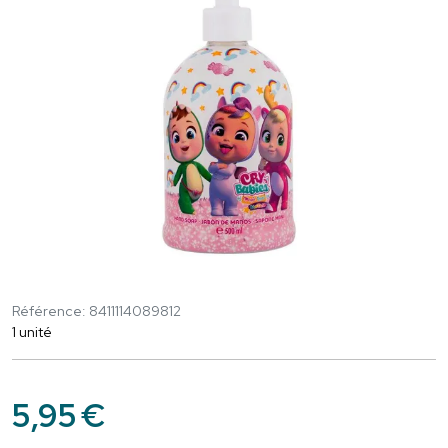
Référence: 8411114089812
1 unité
5
,
95
€