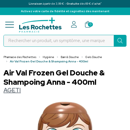
*
Livraison
à partir de 3,99 € -
Gratuite
dès 69 € d’achat
Activez votre carte de fidélité et cagnottez dès maintenant
Pharmacie des Rochettes Votre pha
0
Pharmacie des Rochettes
Hygiène
Bain & Douche
Gels Douche
Air Val Frozen Gel Douche & Shampoing Anna - 400ml
Air Val Frozen Gel Douche &
Shampoing Anna - 400ml
AGETI