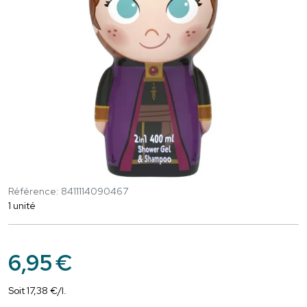
Référence: 8411114090467
1 unité
6
,
95
€
Soit
17
,
38
€
/
l.