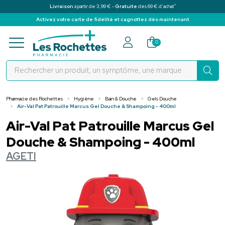
*
Livraison
à partir de 3,99 € -
Gratuite
dès 69 € d’achat
Activez votre carte de fidélité et cagnottez dès maintenant
Pharmacie des Rochettes Votre pha
0
Pharmacie des Rochettes
Hygiène
Bain & Douche
Gels Douche
Air-Val Pat Patrouille Marcus Gel Douche & Shampoing - 400ml
Air-Val Pat Patrouille Marcus Gel
Douche & Shampoing - 400ml
AGETI