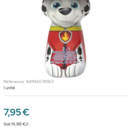
Référence: 8411114078953
1 unité
7
,
95
€
Soit
19
,
88
€
/
l.