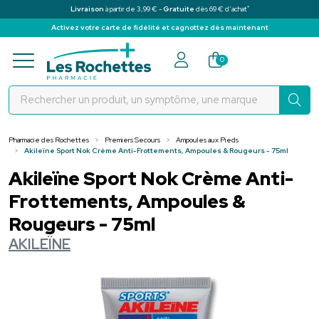
*
Livraison
à partir de 3,99 € -
Gratuite
dès 69 € d’achat
Activez votre carte de fidélité et cagnottez dès maintenant
Pharmacie des Rochettes Votre pha
0
Pharmacie des Rochettes
Premiers Secours
Ampoules aux Pieds
Akileïne Sport Nok Crème Anti-Frottements, Ampoules & Rougeurs - 75ml
Akileïne Sport Nok Crème Anti-
Frottements, Ampoules &
Rougeurs - 75ml
AKILEÏNE