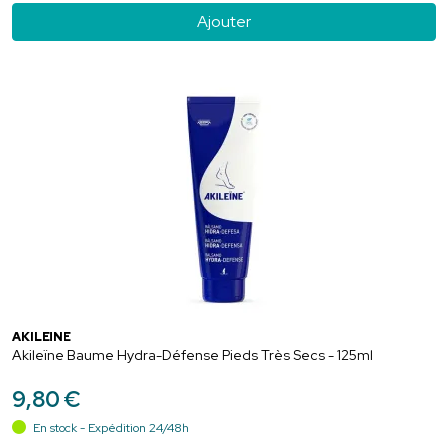
Ajouter
AKILEÏNE
Akileïne Baume Hydra-Défense Pieds Très Secs - 125ml
9
,
80
€
En stock - Expédition 24/48h