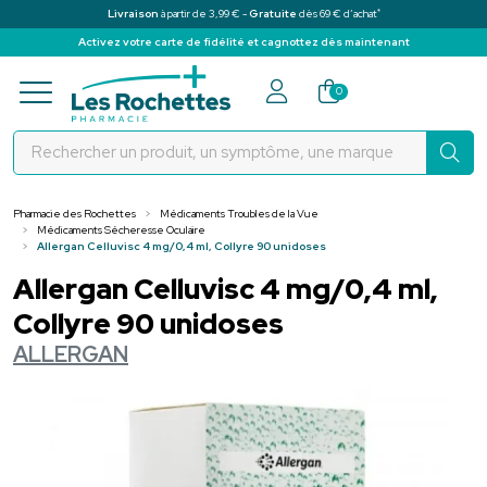
*
Livraison
à partir de 3,99 € -
Gratuite
dès 69 € d’achat
Activez votre carte de fidélité et cagnottez dès maintenant
Pharmacie des Rochettes Votre pha
0
Pharmacie des Rochettes
Médicaments Troubles de la Vue
Médicaments Sécheresse Oculaire
Allergan Celluvisc 4 mg/0,4 ml, Collyre 90 unidoses
Allergan Celluvisc 4 mg/0,4 ml,
Collyre 90 unidoses
ALLERGAN