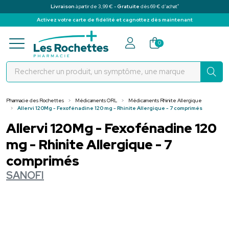
*
Livraison
à partir de 3,99 € -
Gratuite
dès 69 € d’achat
Activez votre carte de fidélité et cagnottez dès maintenant
Pharmacie des Rochettes Votre pha
0
Pharmacie des Rochettes
Médicaments ORL
Médicaments Rhinite Allergique
Allervi 120Mg - Fexofénadine 120 mg - Rhinite Allergique - 7 comprimés
Allervi 120Mg - Fexofénadine 120
mg - Rhinite Allergique - 7
comprimés
SANOFI