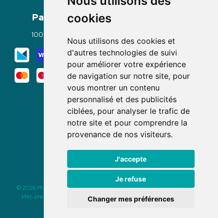
Nous utilisons des
Paiement
Livraisons
cookies
100% sécurisé
Click & Collect
Nous utilisons des cookies et
Mode de livraison
d'autres technologies de suivi
pour améliorer votre expérience
de navigation sur notre site, pour
vous montrer un contenu
personnalisé et des publicités
ciblées, pour analyser le trafic de
notre site et pour comprendre la
Nous suivre
provenance de nos visiteurs.
J'accepte
Je refuse
© 2026 Pharmacie des Rochettes
|
Tous droits réservés
|
Apotekisto
Mes préférences Cookies
|
Mentions légales
|
CGV
|
Données
Changer mes préférences
personnelles
|
Cookies