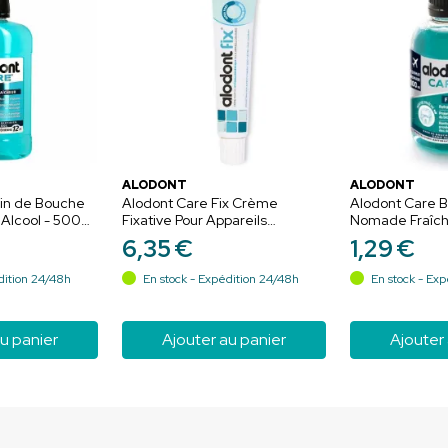
ALODONT
ALODONT
ain de Bouche
Alodont Care Fix Crème
Alodont Care 
 Alcool - 500
Fixative Pour Appareils
Nomade Fraîch
Dentaires - 50g
Alcool - 100 ml
6
,
35
€
1
,
29
€
dition 24/48h
En stock - Expédition 24/48h
En stock - Exp
u panier
Ajouter au panier
Ajouter