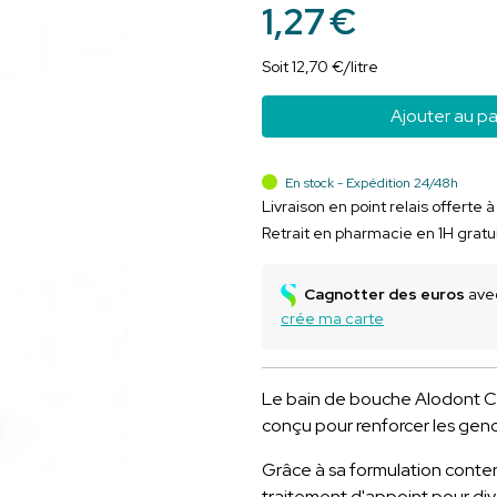
1
,
27
€
Soit
12
,
70
€
/
litre
Ajouter au pa
En stock - Expédition 24/48h
Livraison en point relais offerte 
Retrait en pharmacie en 1H gratu
Cagnotter des euros
avec
crée ma carte
Le bain de bouche Alodont C
conçu pour renforcer les genci
Grâce à sa formulation contena
traitement d'appoint pour div