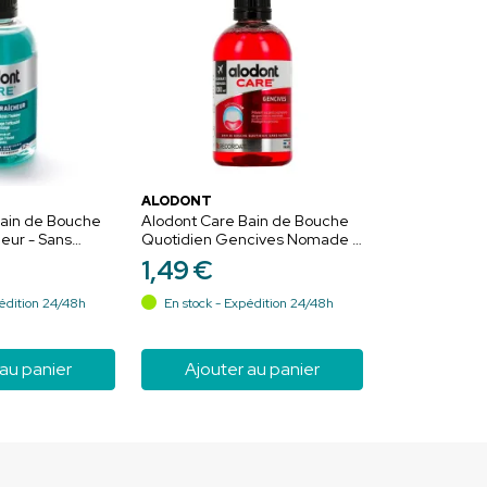
ALODONT
Bain de Bouche
Alodont Care Bain de Bouche
eur - Sans
Quotidien Gencives Nomade -
Sans Alcool - 100ml
1
,
49
€
édition 24/48h
En stock - Expédition 24/48h
 au panier
Ajouter au panier