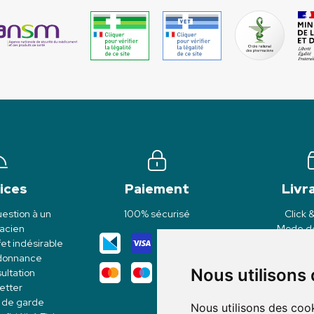
ices
Paiement
Livr
estion à un
100% sécurisé
Click 
acien
Mode de
et indésirable
rdonnance
Nous utilisons
ultation
etter
 de garde
Nous utilisons des cook