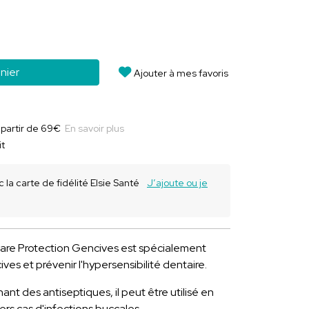
nier
Ajouter à mes favoris
à partir de 69€
En savoir plus
it
 la carte de fidélité Elsie Santé
J’ajoute ou je
are Protection Gencives est spécialement
ves et prévenir l'hypersensibilité dentaire.
nt des antiseptiques, il peut être utilisé en
ers cas d'infections buccales.