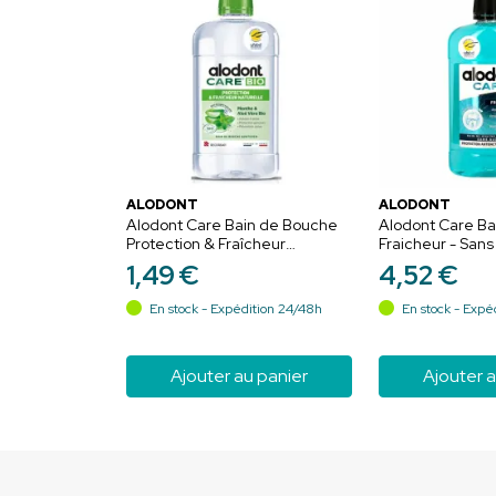
ALODONT
ALODONT
Alodont Care Bain de Bouche
Alodont Care B
Protection & Fraîcheur
Fraicheur - Sans
Naturelle Bio - 100ml
ml
1
,
49
€
4
,
52
€
En stock - Expédition 24/48h
En stock - Expé
Ajouter au panier
Ajouter a