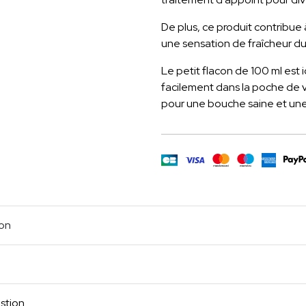
De plus, ce produit contribue 
une sensation de fraîcheur du
Le petit flacon de 100 ml est i
facilement dans la poche de v
pour une bouche saine et une 
m
age
cebook
Partager
ion
stion