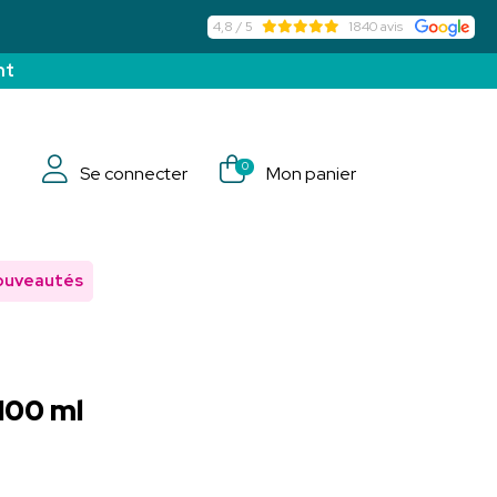
4,8 / 5
1840 avis
nt
0
Se connecter
Mon panier
ouveautés
100 ml