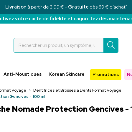
*
Livraison
à partir de 3,99 € -
Gratuite
dès 69 € d’achat
ctivez votre carte de fidélité et cagnottez dès maintena
Rochettes Votre pharmacie en ligne à votre service
Anti-Moustiques
Korean Skincare
Promotions
N
ormat Voyage
Dentifrices et Brosses à Dents Format Voyage
ion Gencives - 100 ml
che Nomade Protection Gencives - 