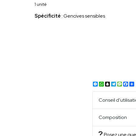
1 unité
Spécificité
: Gencives sensibles
Messenger
WhatsApp
Snapchat
Telegra
Mess
Fa
Conseil d’utilisat
Composition
Posez une que