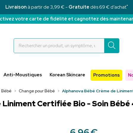
*
Livraison
à partir de 3,99 € -
Gratuite
dès 69 € d’achat
ctivez votre carte de fidélité et cagnottez dès maintena
Rochettes Votre pharmacie en ligne à votre service
Anti-Moustiques
Korean Skincare
Promotions
N
Bébé
Change pour Bébé
Alphanova Bébé Crème de Liniment 
iniment Certifiée Bio - Soin Bébé 4
6
,
96
€