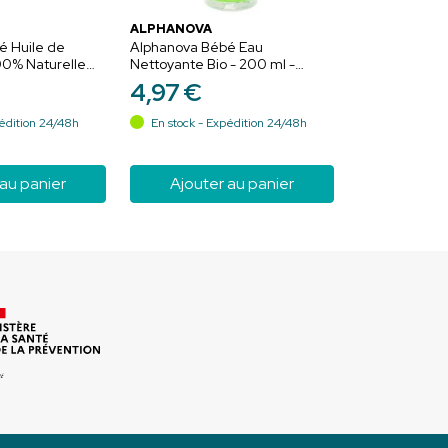
ALPHANOVA
é Huile de
Alphanova Bébé Eau
00% Naturelle
Nettoyante Bio - 200 ml -
Nettoie en douceur la peau
4
,
97
€
des tout-petits
édition 24/48h
En stock - Expédition 24/48h
 au panier
Ajouter au panier