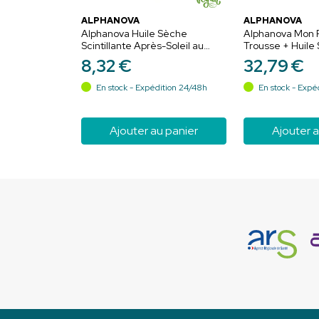
ALPHANOVA
ALPHANOVA
Alphanova Huile Sèche
Alphanova Mon Ri
Scintillante Après-Soleil au
Trousse + Huile 
Monoï de Tahiti - 125ml
Stick Solaire SPF
8
,
32
€
32
,
79
€
Hydratant Après
En stock - Expédition 24/48h
En stock - Expé
Ajouter au panier
Ajouter a