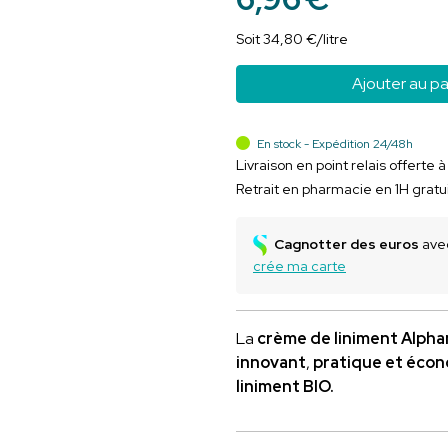
Soit
34
,
80
€
/
litre
Ajouter au pa
En stock - Expédition 24/48h
Livraison en point relais offerte 
Retrait en pharmacie en 1H gratu
Cagnotter des euros
avec
crée ma carte
La
crème de liniment Alph
innovant
,
pratique et éco
liniment BIO.