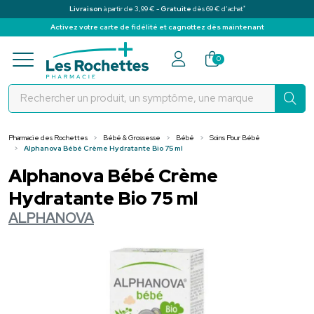
*
Livraison
à partir de 3,99 € -
Gratuite
dès 69 € d’achat
Activez votre carte de fidélité et cagnottez dès maintenant
Pharmacie des Rochettes Votre pha
0
Pharmacie des Rochettes
Bébé & Grossesse
Bébé
Soins Pour Bébé
Alphanova Bébé Crème Hydratante Bio 75 ml
Alphanova Bébé Crème
Hydratante Bio 75 ml
ALPHANOVA