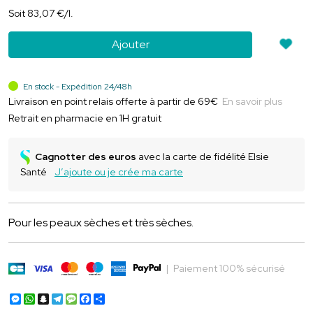
Soit
83
,
07
€
/
l.
Ajouter
En stock - Expédition 24/48h
Livraison en point relais offerte à partir de 69€
En savoir plus
Retrait en pharmacie en 1H gratuit
Cagnotter des euros
avec la carte de fidélité Elsie
Santé
J’ajoute ou je crée ma carte
Pour les peaux sèches et très sèches.
|
Paiement 100% sécurisé
Messenger
WhatsApp
Snapchat
Telegram
Message
Facebook
Partager