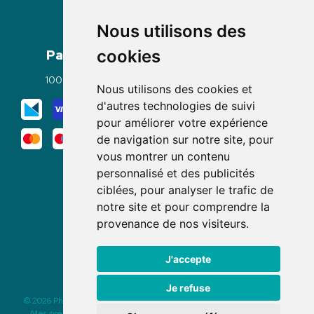
Nous utilisons des
Paiement
Livraisons
cookies
100% sécurisé
Click & Collect
Nous utilisons des cookies et
Mode de livraison
d'autres technologies de suivi
pour améliorer votre expérience
de navigation sur notre site, pour
vous montrer un contenu
personnalisé et des publicités
ciblées, pour analyser le trafic de
notre site et pour comprendre la
Nous suivre
provenance de nos visiteurs.
J'accepte
Je refuse
© 2026 Pharmacie des Rochettes
|
Tous droits réservés
|
Apotekisto
Mes préférences Cookies
|
Mentions légales
|
CGV
|
Données