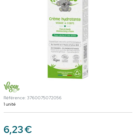
Référence: 3760075072056
1 unité
6
,
23
€