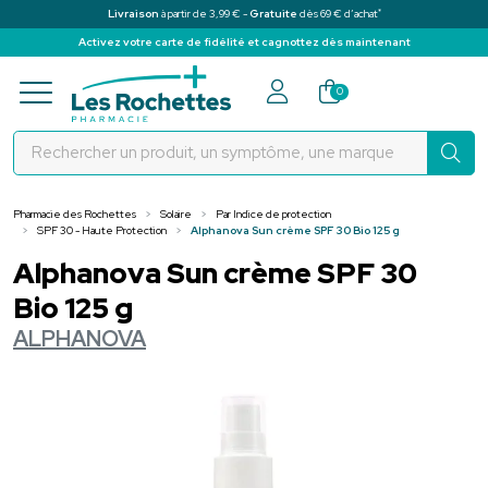
*
Livraison
à partir de 3,99 € -
Gratuite
dès 69 € d’achat
Activez votre carte de fidélité et cagnottez dès maintenant
Pharmacie des Rochettes Votre pha
0
Pharmacie des Rochettes
Solaire
Par Indice de protection
SPF 30 - Haute Protection
Alphanova Sun crème SPF 30 Bio 125 g
Alphanova Sun crème SPF 30
Bio 125 g
ALPHANOVA