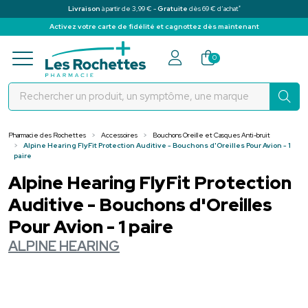
*
Livraison
à partir de 3,99 € -
Gratuite
dès 69 € d’achat
Activez votre carte de fidélité et cagnottez dès maintenant
Pharmacie des Rochettes Votre pha
0
Pharmacie des Rochettes
Accessoires
Bouchons Oreille et Casques Anti-bruit
Alpine Hearing FlyFit Protection Auditive - Bouchons d'Oreilles Pour Avion - 1
paire
Alpine Hearing FlyFit Protection
Auditive - Bouchons d'Oreilles
Pour Avion - 1 paire
ALPINE HEARING