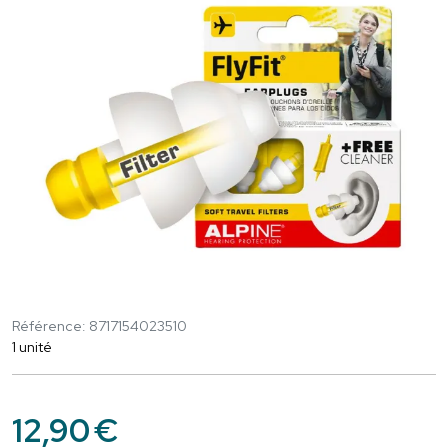
Référence: 8717154023510
1 unité
12
,
90
€