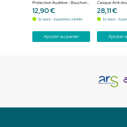
Protection Auditive - Bouchons
Casque Anti-bru
d'Oreilles Pour l'Eau - 1 paire
Olive - 1 pièce
12
,
90
€
28
,
11
€
En stock - Expédition 24/48h
En stock - Expé
Ajouter au panier
Ajouter a