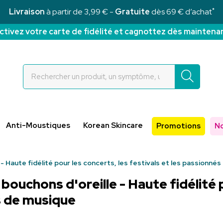
*
Livraison
à partir de 3,99 € -
Gratuite
dès 69 € d’achat
ctivez votre carte de fidélité et cagnottez dès maintena
Rochettes Votre pharmacie en ligne à votre service
Anti-Moustiques
Korean Skincare
Promotions
N
- Haute fidélité pour les concerts, les festivals et les passionné
bouchons d'oreille - Haute fidélité 
s de musique