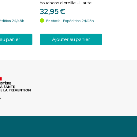
bouchons d'oreille - Haute
fidélité pour les concerts, les
32
,
95
€
festivals et les passionnés de
musique
édition 24/48h
En stock - Expédition 24/48h
 au panier
Ajouter au panier