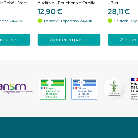
it Bébé - Vert
Auditive - Bouchons d'Oreilles
- Bleu
Pour Avion - 1 paire
12
,
90
€
28
,
11
€
dition 24/48h
En stock - Expédition 24/48h
En stock - Exp
u panier
Ajouter au panier
Ajouter