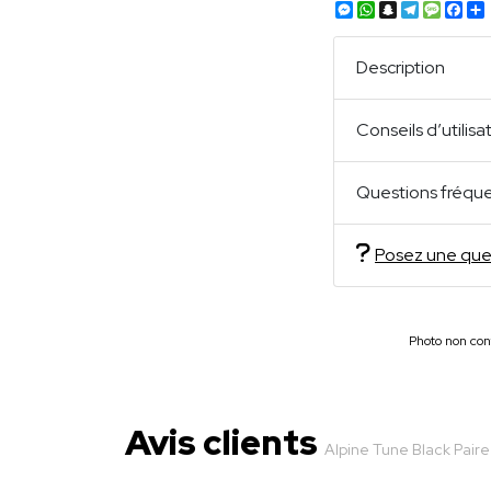
Messenger
WhatsApp
Snapchat
Telegra
Mess
Fa
Description
Conseils d’utilisa
Questions fréqu
Posez une que
Photo non cont
Avis clients
Alpine Tune Black Paire