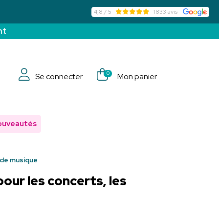
4,8 / 5
1833 avis
nt
0
Se connecter
Mon panier
ouveautés
s de musique
pour les concerts, les