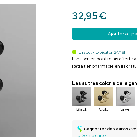
32
,
95
€
Ajouter au pa
En stock - Expédition 24/48h
Livraison en point relais offerte 
Retrait en pharmacie en 1H gratu
Les autres coloris de la g
Black
Gold
Silver
Cagnotter des euros
avec
crée ma carte