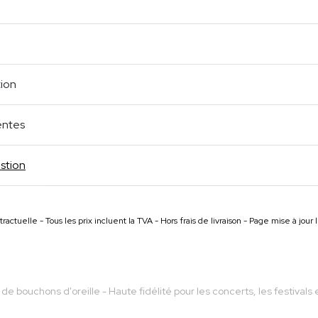
m
age
cebook
Partager
tion
entes
stion
ractuelle - Tous les prix incluent la TVA - Hors frais de livraison - Page mise à jou
 de bouchons d'oreille - Haute fidélité pour les concerts, les festival