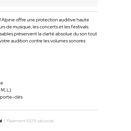
'Alpine offre une protection auditive haute
rs de musique, les concerts et les festivals.
isables préservent la clarté absolue du son tout
otre audition contre les volumes sonores
ne
 M, L)
 porte-clés
|
Paiement 100% sécurisé