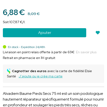
6
,
88
€
8
,
09
€
Soit
107
,
87
€
/
l.
Ajouter
En stock - Expédition 24/48h
Livraison en point relais offerte à partir de 69€
En savoir plus
Retrait en pharmacie en 1H gratuit
Cagnotter des euros
avec la carte de fidélité Elsie
Santé
J’ajoute ou je crée ma carte
Alvadiem Baume Pieds Secs 75 ml est un soin podologique
hautement réparateur spécifiquement formulé pour nourrir
en profondeur et soulager les pieds très secs, rêches ou