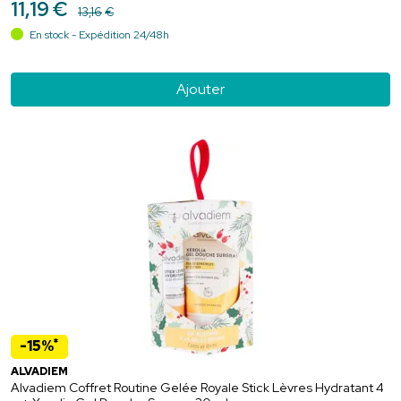
11
,
19
€
13
,
16
€
En stock - Expédition 24/48h
Ajouter
*
-15%
ALVADIEM
Alvadiem Coffret Routine Gelée Royale Stick Lèvres Hydratant 4