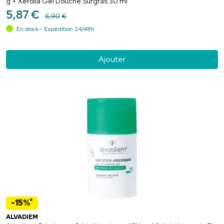
g + Xerolia Gel Douche Surgras 30 ml
5
,
87
€
6
,
90
€
En stock - Expédition 24/48h
Ajouter
*
-15%
ALVADIEM