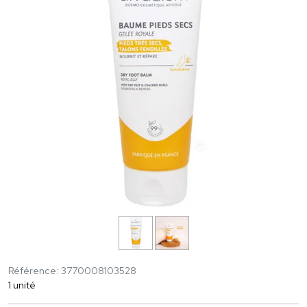
Référence: 3770008103528
1 unité