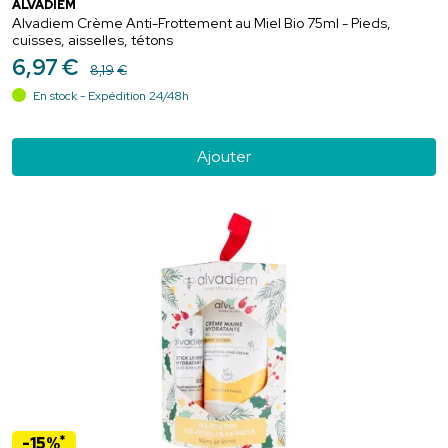
ALVADIEM
Alvadiem Crème Anti-Frottement au Miel Bio 75ml - Pieds,
cuisses, aisselles, tétons
6
,
97
€
8
,
19
€
En stock - Expédition 24/48h
Ajouter
*
-15%