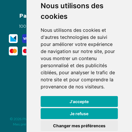
Nous utilisons des
Paiement
Livraisons
cookies
100% sécurisé
Click & Collect
Nous utilisons des cookies et
Mode de livraison
d'autres technologies de suivi
pour améliorer votre expérience
de navigation sur notre site, pour
vous montrer un contenu
personnalisé et des publicités
ciblées, pour analyser le trafic de
notre site et pour comprendre la
Nous suivre
provenance de nos visiteurs.
J'accepte
Je refuse
© 2026 Pharmacie des Rochettes
|
Tous droits réservés
|
Apotekisto
Mes préférences Cookies
|
Mentions légales
|
CGV
|
Données
Changer mes préférences
personnelles
|
Cookies