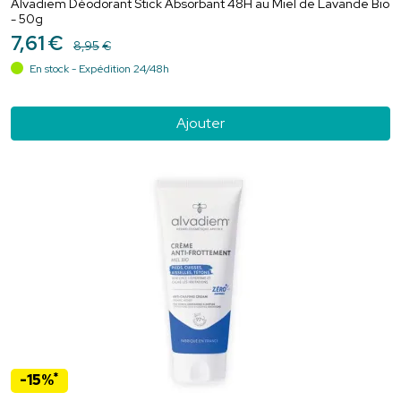
Alvadiem Déodorant Stick Absorbant 48H au Miel de Lavande Bio
- 50g
7
,
61
€
8
,
95
€
En stock - Expédition 24/48h
Ajouter
*
-15%