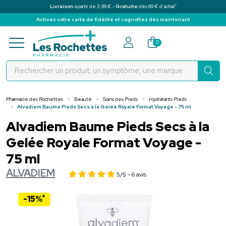
*
Livraison
à partir de 3,99 € -
Gratuite
dès 69 € d’achat
Activez votre carte de fidélité et cagnottez dès maintenant
Pharmacie des Rochettes Votre pha
0
Pharmacie des Rochettes
Beauté
Soins des Pieds
Hydratants Pieds
Alvadiem Baume Pieds Secs à la Gelée Royale Format Voyage - 75 ml
Alvadiem Baume Pieds Secs à la
Gelée Royale Format Voyage -
75 ml
ALVADIEM
5/5
- 6 avis
*
-15%