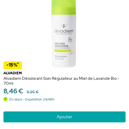
*
-15%
ALVADIEM
Alvadiem Déodorant Soin Régulateur au Miel de Lavande Bio -
70ml
8
,
46
€
9
,
95
€
En stock - Expédition 24/48h
Ajouter