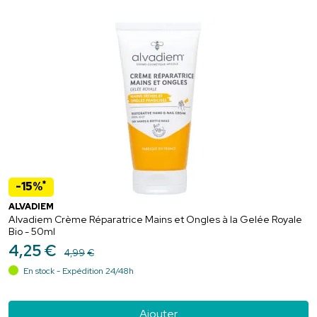
*
-15%
ALVADIEM
Alvadiem Crème Réparatrice Mains et Ongles à la Gelée Royale
Bio - 50ml
4
,
25
€
4
,
99
€
En stock - Expédition 24/48h
Ajouter