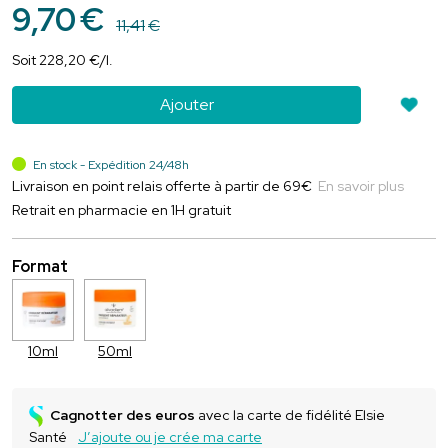
9
,
70
€
11
,
41
€
Soit
228
,
20
€
/
l.
Ajouter
En stock - Expédition 24/48h
Livraison en point relais offerte à partir de 69€
En savoir plus
Retrait en pharmacie en 1H gratuit
Format
10ml
50ml
Cagnotter des euros
avec la carte de fidélité Elsie
Santé
J’ajoute ou je crée ma carte