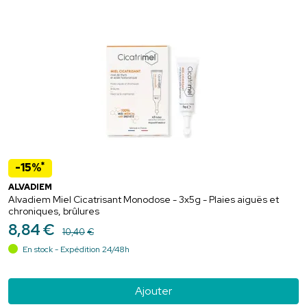
*
-15%
ALVADIEM
Alvadiem Miel Cicatrisant Monodose - 3x5g - Plaies aiguës et
chroniques, brûlures
8
,
84
€
10
,
40
€
En stock - Expédition 24/48h
Ajouter