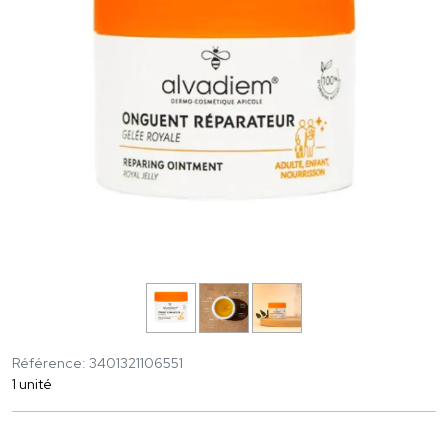
Référence: 3401321106551
1 unité