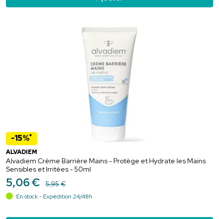
*
-15%
ALVADIEM
Alvadiem Crème Barrière Mains - Protège et Hydrate les Mains
Sensibles et Irritées - 50ml
5
,
06
€
5
,
95
€
En stock - Expédition 24/48h