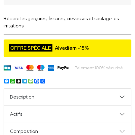
Répare les gerçures, fissures, crevasses et soulage les
irritations.
OFFRE SPÉCIALE
Alvadiem -15%
|
Paiement 100% sécurisé
Messenger
WhatsApp
Snapchat
Telegram
Message
Facebook
Partager
Description
Actifs
Composition