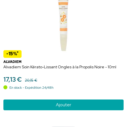
*
-15%
ALVADIEM
Alvadiem Soin Kérato-Lissant Ongles à la Propolis Noire - 10ml
17
,
13
€
20
,
15
€
En stock - Expédition 24/48h
Ajouter