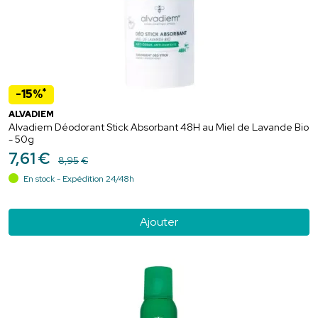
*
-15%
ALVADIEM
Alvadiem Déodorant Stick Absorbant 48H au Miel de Lavande Bio
- 50g
7
,
61
€
8
,
95
€
En stock - Expédition 24/48h
Ajouter