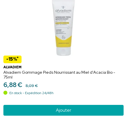
*
-15%
ALVADIEM
Alvadiem Gommage Pieds Nourrissant au Miel d'Acacia Bio -
75ml
6
,
88
€
8
,
09
€
En stock - Expédition 24/48h
Ajouter