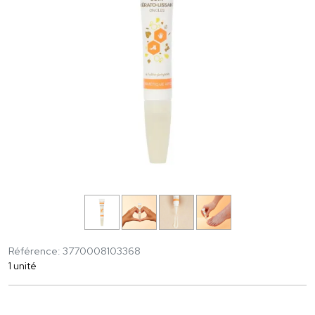
Référence: 3770008103368
1 unité