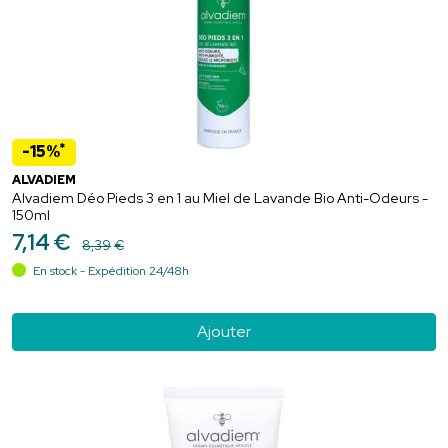
*
-15%
ALVADIEM
Alvadiem Déo Pieds 3 en 1 au Miel de Lavande Bio Anti-Odeurs -
150ml
7
,
14
€
8
,
39
€
En stock - Expédition 24/48h
Ajouter