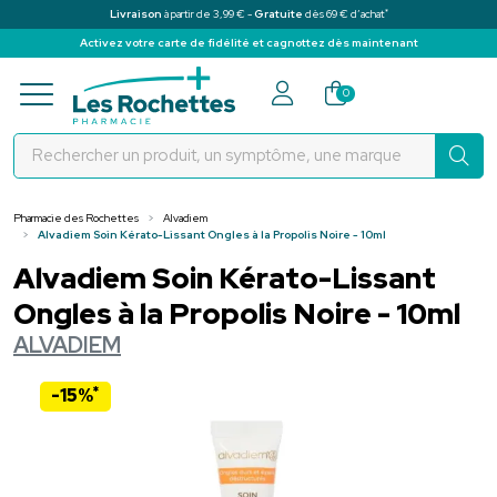
*
Livraison
à partir de 3,99 € -
Gratuite
dès 69 € d’achat
Activez votre carte de fidélité et cagnottez dès maintenant
Pharmacie des Rochettes Votre pha
0
Pharmacie des Rochettes
Alvadiem
Alvadiem Soin Kérato-Lissant Ongles à la Propolis Noire - 10ml
Alvadiem Soin Kérato-Lissant
Ongles à la Propolis Noire - 10ml
ALVADIEM
*
-15%