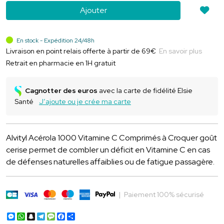
Ajouter
En stock - Expédition 24/48h
Livraison en point relais offerte à partir de 69€
En savoir plus
Retrait en pharmacie en 1H gratuit
Cagnotter des euros
avec la carte de fidélité Elsie
Santé
J’ajoute ou je crée ma carte
Alvityl Acérola 1000 Vitamine C Comprimés à Croquer goût
cerise permet de combler un déficit en Vitamine C en cas
de défenses naturelles affaiblies ou de fatigue passagère.
|
Paiement 100% sécurisé
Messenger
WhatsApp
Snapchat
Telegram
Message
Facebook
Partager