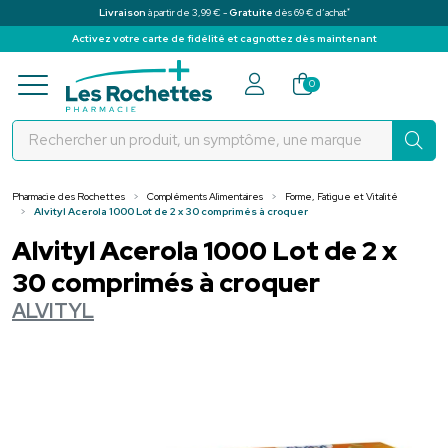
*
Livraison
à partir de 3,99 € -
Gratuite
dès 69 € d’achat
Activez votre carte de fidélité et cagnottez dès maintenant
Pharmacie des Rochettes Votre pha
0
Pharmacie des Rochettes
Compléments Alimentaires
Forme, Fatigue et Vitalité
Alvityl Acerola 1000 Lot de 2 x 30 comprimés à croquer
Alvityl Acerola 1000 Lot de 2 x
30 comprimés à croquer
ALVITYL