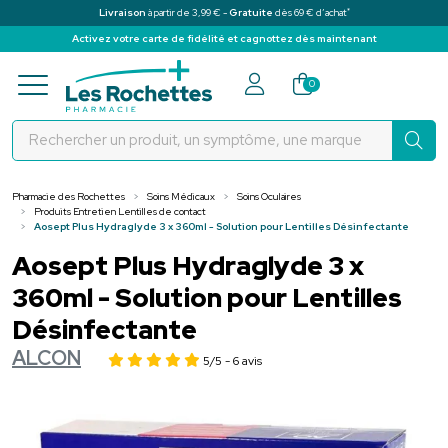
*
Livraison
à partir de 3,99 € -
Gratuite
dès 69 € d’achat
Activez votre carte de fidélité et cagnottez dès maintenant
Pharmacie des Rochettes Votre pha
0
Pharmacie des Rochettes
Soins Médicaux
Soins Oculaires
Produits Entretien Lentilles de contact
Aosept Plus Hydraglyde 3 x 360ml - Solution pour Lentilles Désinfectante
Aosept Plus Hydraglyde 3 x
360ml - Solution pour Lentilles
Désinfectante
ALCON
5/5
- 6 avis