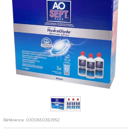
Référence: 0300650363952