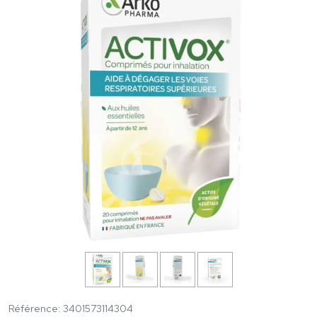
Référence: 3401573114304