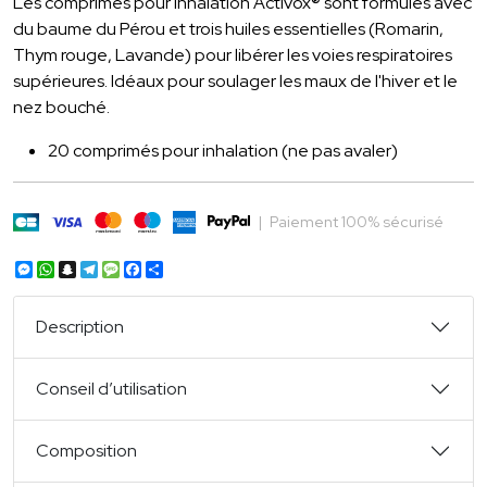
Les comprimés pour inhalation Activox® sont formulés avec
du baume du Pérou et trois huiles essentielles (Romarin,
Thym rouge, Lavande) pour libérer les voies respiratoires
supérieures. Idéaux pour soulager les maux de l'hiver et le
nez bouché.
20 comprimés pour inhalation (ne pas avaler)
|
Paiement 100% sécurisé
Messenger
WhatsApp
Snapchat
Telegram
Message
Facebook
Partager
Description
Conseil d’utilisation
Composition