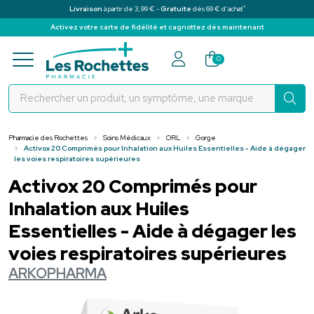
*
Livraison
à partir de 3,99 € -
Gratuite
dès 69 € d’achat
Activez votre carte de fidélité et cagnottez dès maintenant
Pharmacie des Rochettes Votre pha
0
Pharmacie des Rochettes
Soins Médicaux
ORL
Gorge
Activox 20 Comprimés pour Inhalation aux Huiles Essentielles - Aide à dégager
les voies respiratoires supérieures
Activox 20 Comprimés pour
Inhalation aux Huiles
Essentielles - Aide à dégager les
voies respiratoires supérieures
ARKOPHARMA