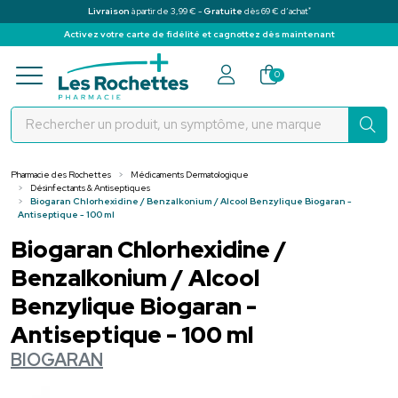
*
Livraison
à partir de 3,99 € -
Gratuite
dès 69 € d’achat
Activez votre carte de fidélité et cagnottez dès maintenant
Pharmacie des Rochettes Votre pha
0
Pharmacie des Rochettes
Médicaments Dermatologique
Désinfectants & Antiseptiques
Biogaran Chlorhexidine / Benzalkonium / Alcool Benzylique Biogaran -
Antiseptique - 100 ml
Biogaran Chlorhexidine /
Benzalkonium / Alcool
Benzylique Biogaran -
Antiseptique - 100 ml
BIOGARAN