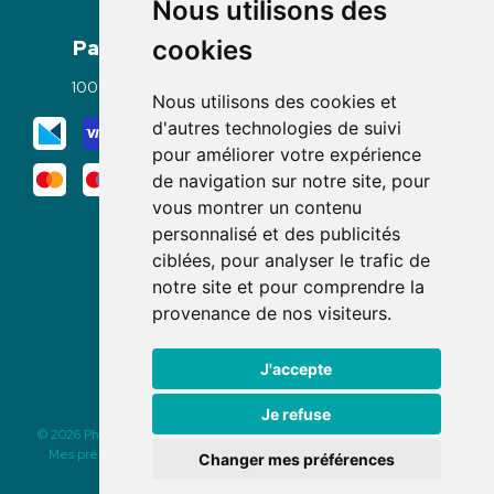
Nous utilisons des
Paiement
Livraisons
cookies
100% sécurisé
Click & Collect
Nous utilisons des cookies et
Mode de livraison
d'autres technologies de suivi
pour améliorer votre expérience
de navigation sur notre site, pour
vous montrer un contenu
personnalisé et des publicités
ciblées, pour analyser le trafic de
notre site et pour comprendre la
Nous suivre
provenance de nos visiteurs.
J'accepte
Je refuse
© 2026 Pharmacie des Rochettes
|
Tous droits réservés
|
Apotekisto
Mes préférences Cookies
|
Mentions légales
|
CGV
|
Données
Changer mes préférences
personnelles
|
Cookies