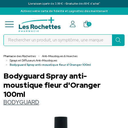
*
Livraison
à partir de 3,99 € -
Gratuite
dès 69 € d’achat
Activez votre carte de fidélité et cagnottez dès maintenant
Pharmacie des Rochettes Votre pha
0
Pharmacie des Rochettes
Anti-Moustiques & Insectes
Sprays et Diffuseurs Anti-Moustiques
Bodyguard Spray anti-moustique fleur d'Oranger 100ml
Bodyguard Spray anti-
moustique fleur d'Oranger
100ml
BODYGUARD