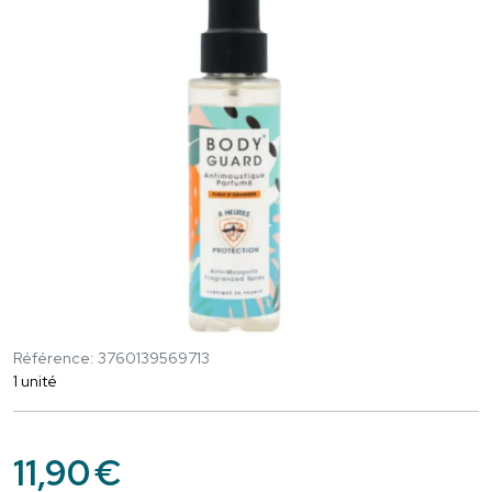
Référence: 3760139569713
1 unité
11
,
90
€