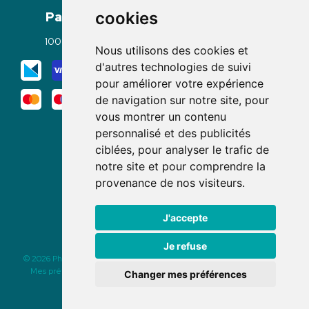
Paiement
Livraisons
cookies
100% sécurisé
Click & Collect
Nous utilisons des cookies et
Mode de livraison
d'autres technologies de suivi
pour améliorer votre expérience
de navigation sur notre site, pour
vous montrer un contenu
personnalisé et des publicités
ciblées, pour analyser le trafic de
notre site et pour comprendre la
Nous suivre
provenance de nos visiteurs.
J'accepte
Je refuse
© 2026 Pharmacie des Rochettes
|
Tous droits réservés
|
Apotekisto
Mes préférences Cookies
|
Mentions légales
|
CGV
|
Données
Changer mes préférences
personnelles
|
Cookies