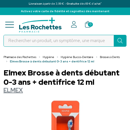
*
Livraison
à partir de 3,99 € -
Gratuite
dès 69 € d’achat
Activez votre carte de fidélité et cagnottez dès maintenant
Pharmacie des Rochettes Votre pha
0
Pharmacie des Rochettes
Hygiène
Hygiène Bucco-Dentaire
Brosses à Dents
Elmex Brosse à dents débutant 0-3 ans + dentifrice 12 ml
Elmex Brosse à dents débutant
0-3 ans + dentifrice 12 ml
ELMEX