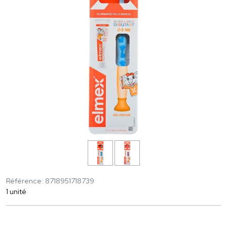
Référence: 8718951718739
1 unité