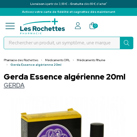
*
Livraison
à partir de 3,99 € -
Gratuite
dès 69 € d’achat
Activez votre carte de fidélité et cagnottez dès maintenant
Pharmacie des Rochettes Votre pha
0
Pharmacie des Rochettes
Médicaments ORL
Médicaments Rhume
Gerda Essence algérienne 20ml
Gerda Essence algérienne 20ml
GERDA