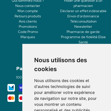
Qui sommes-nous ?
Poser une question à un
Nous contacter
pharmacien
Mon compte
Déclarer un effet indésirable
Retours produits
Envoi d’ordonnance
Avis clients
Téléconsultation
Promotions
Newsletter
Code Promo
Pharmacie de garde
Marques
Programme de fidélité Elsie
Santé
Nous utilisons des
Paiement
Livraisons
cookies
100% sécurisé
Click & Collect
Nous utilisons des cookies et
Mode de livraison
d'autres technologies de suivi
pour améliorer votre expérience
de navigation sur notre site, pour
vous montrer un contenu
personnalisé et des publicités