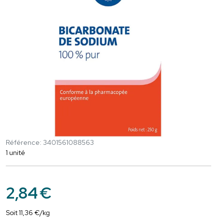
Référence: 3401561088563
1 unité
2
,
84
€
Soit
11
,
36
€
/kg