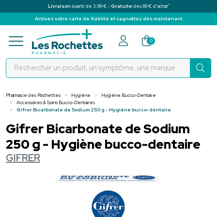
*
Livraison
à partir de 3,99 € -
Gratuite
dès 69 € d’achat
Activez votre carte de fidélité et cagnottez dès maintenant
Pharmacie des Rochettes Votre pha
0
Pharmacie des Rochettes
Hygiène
Hygiène Bucco-Dentaire
Accessoires & Soins Bucco-Dentaires
Gifrer Bicarbonate de Sodium 250 g - Hygiène bucco-dentaire
Gifrer Bicarbonate de Sodium
250 g - Hygiène bucco-dentaire
GIFRER