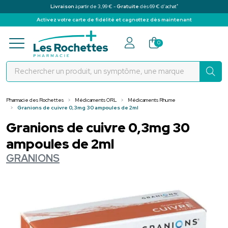
*
Livraison
à partir de 3,99 € -
Gratuite
dès 69 € d’achat
Activez votre carte de fidélité et cagnottez dès maintenant
Pharmacie des Rochettes Votre pha
0
Pharmacie des Rochettes
Médicaments ORL
Médicaments Rhume
Granions de cuivre 0,3mg 30 ampoules de 2ml
Granions de cuivre 0,3mg 30
ampoules de 2ml
GRANIONS