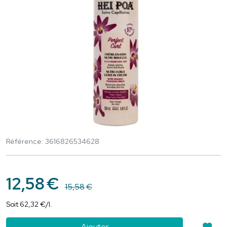
Référence: 3616826534628
12
,
58
€
15
,
58
€
Soit
62
,
32
€
/
l.
Ajouter