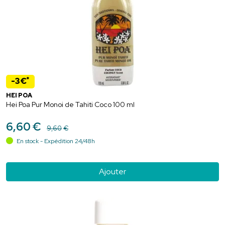
*
-3€
HEI POA
Hei Poa Pur Monoi de Tahiti Coco 100 ml
6
,
60
€
9
,
60
€
En stock - Expédition 24/48h
Ajouter