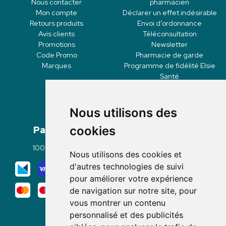
Nous contacter
pharmacien
Mon compte
Déclarer un effet indésirable
Retours produits
Envoi d’ordonnance
Avis clients
Téléconsultation
Promotions
Newsletter
Code Promo
Pharmacie de garde
Marques
Programme de fidélité Elsie
Santé
Nous utilisons des
Paiement
Livraisons
cookies
100% sécurisé
Click & Collect
Nous utilisons des cookies et
Mode de livraison
d'autres technologies de suivi
pour améliorer votre expérience
de navigation sur notre site, pour
vous montrer un contenu
personnalisé et des publicités