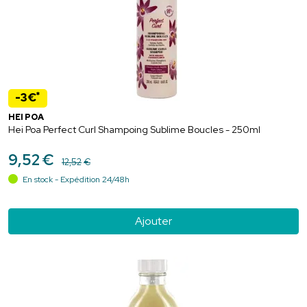
*
-3€
HEI POA
Hei Poa Perfect Curl Shampoing Sublime Boucles - 250ml
9
,
52
€
12
,
52
€
En stock - Expédition 24/48h
Ajouter