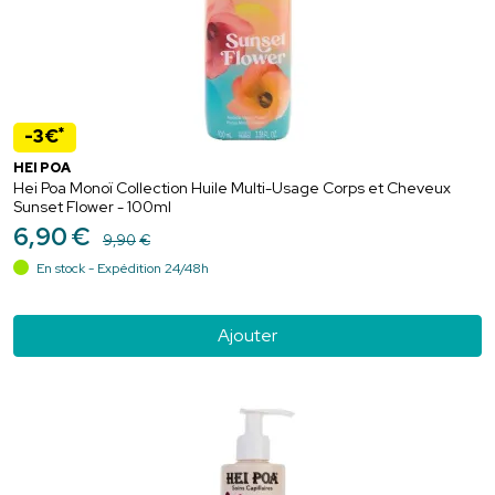
*
-3€
HEI POA
Hei Poa Monoï Collection Huile Multi-Usage Corps et Cheveux
Sunset Flower - 100ml
6
,
90
€
9
,
90
€
En stock - Expédition 24/48h
Ajouter