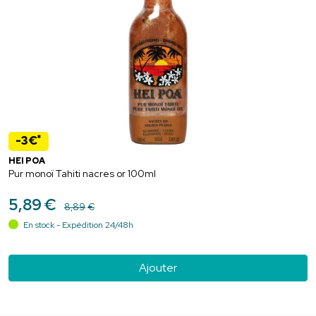
*
-3€
HEI POA
Pur monoï Tahiti nacres or 100ml
5
,
89
€
8
,
89
€
En stock - Expédition 24/48h
Ajouter