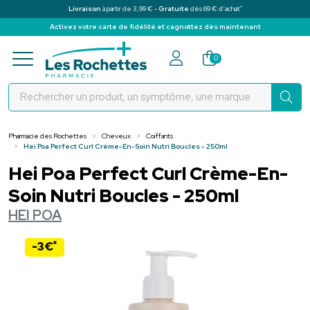
*
Livraison
à partir de 3,99 € -
Gratuite
dès 69 € d’achat
Activez votre carte de fidélité et cagnottez dès maintenant
Pharmacie des Rochettes Votre pha
0
Pharmacie des Rochettes
Cheveux
Coiffants
Hei Poa Perfect Curl Crème-En-Soin Nutri Boucles - 250ml
Hei Poa Perfect Curl Crème-En-
Soin Nutri Boucles - 250ml
HEI POA
*
-3€